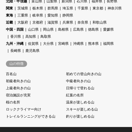
北陸・甲信越
富山県
山梨県
新潟県
石川県
福井県
長野県
関東
茨城県
栃木県
群馬県
埼玉県
千葉県
東京都
神奈川県
東海
三重県
岐阜県
愛知県
静岡県
近畿
大阪府
京都府
滋賀県
兵庫県
奈良県
和歌山県
中国・四国
山口県
岡山県
島根県
広島県
徳島県
愛媛県
香川県
高知県
鳥取県
九州・沖縄
佐賀県
大分県
宮崎県
沖縄県
熊本県
福岡県
長崎県
鹿児島県
山の特徴
百名山
初めての登山向きの山
初級者向きの山
中級者向きの山
上級者向きの山
日帰りで登れる山
宿泊施設が充実
紅葉の名所
桜の名所
温泉が楽しめる山
ロッククライマー向け
スキーが楽しめる山
トレイルランニングができる山
釣りが楽しめる山