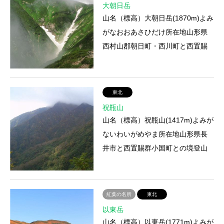
大朝日岳
山名（標高）大朝日岳(1870m)よみ
がなおおあさひだけ所在地山形県
西村山郡朝日町・西川町と西置賜
郡小国町との境登山ルート①古寺
鉱泉口 ②朝日鉱泉口 ③野川…
東北
祝瓶山
山名（標高）祝瓶山(1417m)よみが
ないわいがめやま所在地山形県長
井市と西置賜群小国町との境登山
ルート①桑住平コース ②針生平
コース登山にかかる時間①約2時…
紅葉の名所
東北
以東岳
山名（標高）以東岳(1771m)よみが