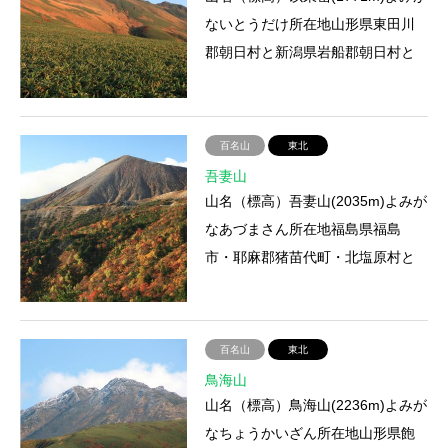
ないとうだけ所在地山形県東田川
郡朝日村と新潟県岩船郡朝日村と
の境登山ルート泡滝ダム－冷水沢
－七滝沢－大鳥小屋－東沢分…
百名山
東北
吾妻山
山名（標高）吾妻山(2035m)よみが
なあづまさん所在地福島県福島
市・耶麻郡猪苗代町・北塩原村と
山形県米沢市との境にある火山群
の総称登山ルート白布温泉－湯…
百名山
東北
鳥海山
山名（標高）鳥海山(2236m)よみが
なちょうかいざん所在地山形県飽