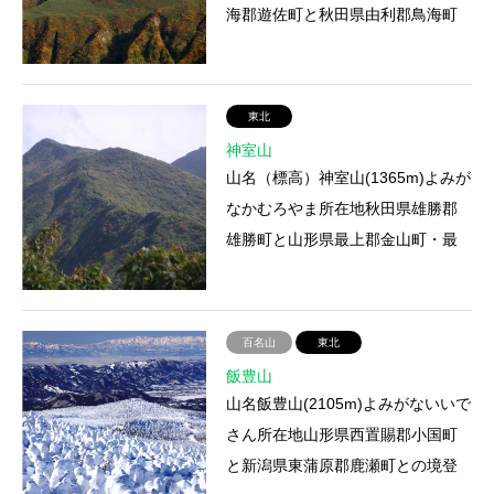
海郡遊佐町と秋田県由利郡鳥海町
との境登山ルート合計9コースあ
り。一般的なのは象潟口コー…
東北
神室山
山名（標高）神室山(1365m)よみが
なかむろやま所在地秋田県雄勝郡
雄勝町と山形県最上郡金山町・最
上町・新庄市との境登山ルート①
西の又コース（登山口－案内…
百名山
東北
飯豊山
山名飯豊山(2105m)よみがないいで
さん所在地山形県西置賜郡小国町
と新潟県東蒲原郡鹿瀬町との境登