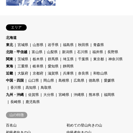
山ルート矢平四郎コースや大日杉
コースをはじめコース多数登…
エリア
北海道
東北
宮城県
山形県
岩手県
福島県
秋田県
青森県
北陸・甲信越
富山県
山梨県
新潟県
石川県
福井県
長野県
関東
茨城県
栃木県
群馬県
埼玉県
千葉県
東京都
神奈川県
東海
三重県
岐阜県
愛知県
静岡県
近畿
大阪府
京都府
滋賀県
兵庫県
奈良県
和歌山県
中国・四国
山口県
岡山県
島根県
広島県
徳島県
愛媛県
香川県
高知県
鳥取県
九州・沖縄
佐賀県
大分県
宮崎県
沖縄県
熊本県
福岡県
長崎県
鹿児島県
山の特徴
百名山
初めての登山向きの山
初級者向きの山
中級者向きの山