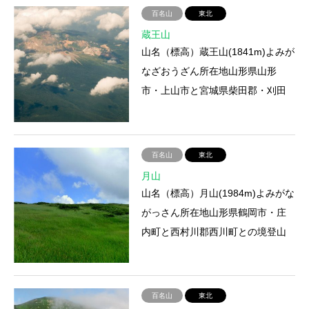
百名山
東北
蔵王山
山名（標高）蔵王山(1841m)よみが
なざおうざん所在地山形県山形
市・上山市と宮城県柴田郡・刈田
郡にまたがり、広範囲を占める火
山郡の総称登山ルート①中央高…
百名山
東北
月山
山名（標高）月山(1984m)よみがな
がっさん所在地山形県鶴岡市・庄
内町と西村川郡西川町との境登山
ルート羽黒山口コース 8合目－仏
生池－月山登山にかかる時…
百名山
東北