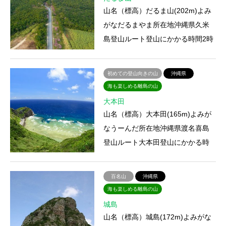
山名（標高）だるま山(202m)よみ
がなだるまやま所在地沖縄県久米
島登山ルート登山にかかる時間2時
間10分アクセス宿泊施設・山小
屋・温泉特徴久米島は沖縄本島…
初めての登山向きの山
沖縄県
海も楽しめる離島の山
大本田
山名（標高）大本田(165m)よみが
なうーんだ所在地沖縄県渡名喜島
登山ルート大本田登山にかかる時
間2時間50分アクセス宿泊施設・山
小屋・温泉特徴渡名喜島は那…
百名山
沖縄県
海も楽しめる離島の山
城島
山名（標高）城島(172m)よみがな