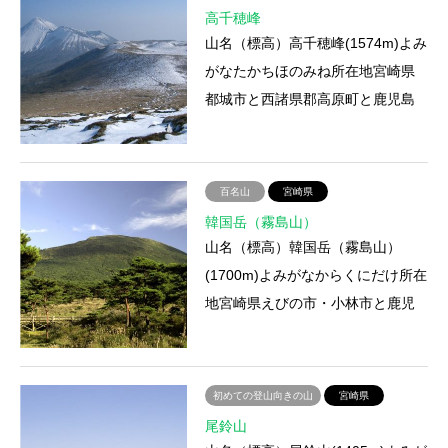
高千穂峰
山名（標高）高千穂峰(1574m)よみ
がなたかちほのみね所在地宮崎県
都城市と西諸県郡高原町と鹿児島
県姶良郡霧島町との境登山ルート
高千穂河原－御鉢－高千穂峰…
百名山
宮崎県
韓国岳（霧島山）
山名（標高）韓国岳（霧島山）
(1700m)よみがなからくにだけ所在
地宮崎県えびの市・小林市と鹿児
島県姶良郡牧園町・霧島町との境
登山ルートえびの高原－韓国岳…
初めての登山向きの山
宮崎県
尾鈴山