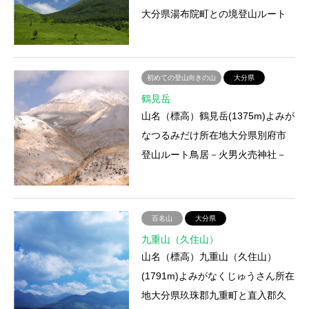
大分県湯布院町との境登山ルート
①由布登山口－合野越－マタエ－
西峰 ②マタエ－東峰登山にか…
初めての登山向きの山
大分県
鶴見岳
山名（標高）鶴見岳(1375m)よみが
なつるみだけ所在地大分県別府市
登山ルート鳥居－火男火売神社－
鶴見岳登山にかかる時間約2時間ア
クセス電車・バス：（行き…
百名山
大分県
九重山（久住山）
山名（標高）九重山（久住山）
(1791m)よみがなくじゅうさん所在
地大分県玖珠郡九重町と直入郡久