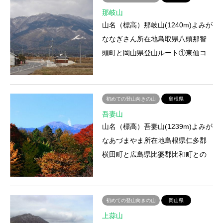
那岐山
山名（標高）那岐山(1240m)よみが
ななぎさん所在地鳥取県八頭那智
頭町と岡山県登山ルート①東仙コ
ース JR因美線那岐駅－栃本－早
野－四十曲－丸太階段－那岐…
初めての登山向きの山
島根県
吾妻山
山名（標高）吾妻山(1239m)よみが
なあづまやま所在地島根県仁多郡
横田町と広島県比婆郡比和町との
境登山ルート吾妻山国民休暇村－
小弥山－吾妻山登山にかかる…
初めての登山向きの山
岡山県
上蒜山