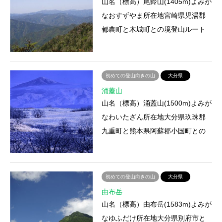
山名（標高）尾鈴山(1405m)よみが
なおすずやま所在地宮崎県児湯郡
都農町と木城町との境登山ルート
尾鈴キャンプ場駐車場－尾鈴山登
山口－尾鈴山登山にかかる時…
初めての登山向きの山
大分県
涌蓋山
山名（標高）涌蓋山(1500m)よみが
なわいたざん所在地大分県玖珠郡
九重町と熊本県阿蘇郡小国町との
境登山ルート地蔵原登山口－涌蓋
山登山にかかる時間約2時間…
初めての登山向きの山
大分県
由布岳
山名（標高）由布岳(1583m)よみが
なゆふだけ所在地大分県別府市と