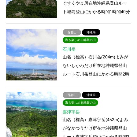
ぐすくやま所在地沖縄県登山ルー
ト城島登山にかかる時間1時間40分
アクセス宿泊施設・山小屋・温泉
特徴沖縄本島北部の本部半島…
百名山
沖縄県
海も楽しめる離島の山
石川岳
山名（標高）石川岳(204m)よみが
ないしかわだけ所在地沖縄県登山
ルート石川岳登山にかかる時間2時
間50分アクセス宿泊施設・山小
屋・温泉特徴登山コースは整備…
百名山
沖縄県
海も楽しめる離島の山
嘉津宇岳
山名（標高）嘉津宇岳(452m)よみ
がなかつうだけ所在地沖縄県登山
ルート嘉津宇岳登山にかかる時間3