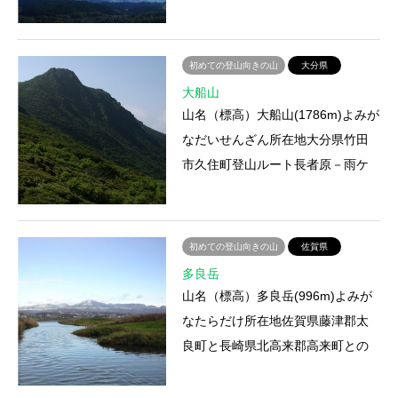
住町の境登山ルート牧の戸登山口
－西千里－久住別－九重山（久…
初めての登山向きの山
大分県
大船山
山名（標高）大船山(1786m)よみが
なだいせんざん所在地大分県竹田
市久住町登山ルート長者原－雨ケ
池－坊がつる－大船山登山にかか
る時間約3時間20分アクセス…
初めての登山向きの山
佐賀県
多良岳
山名（標高）多良岳(996m)よみが
なたらだけ所在地佐賀県藤津郡太
良町と長崎県北高来郡高来町との
境登山ルート①太良町中山－太良
岳 ②黒木－金泉寺－太良岳登…