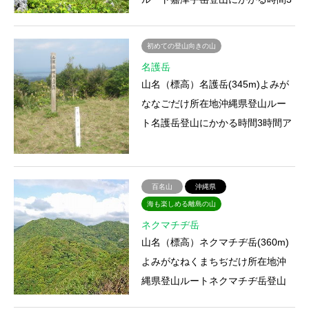
時間10分アクセス宿泊施設・山小
屋・温泉特徴東シナ海を見渡…
初めての登山向きの山
名護岳
山名（標高）名護岳(345m)よみが
ななごだけ所在地沖縄県登山ルー
ト名護岳登山にかかる時間3時間ア
クセス宿泊施設・山小屋・温泉特
徴遊歩道や展望台が整備され…
百名山
沖縄県
海も楽しめる離島の山
ネクマチヂ岳
山名（標高）ネクマチヂ岳(360m)
よみがなねくまちぢだけ所在地沖
縄県登山ルートネクマチヂ岳登山
にかかる時間5時間20分アクセス宿