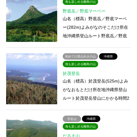
海も楽しめる離島の山
野底岳／野底マーペー
山名（標高）野底岳／野底マーペ
ー(282m)よみがなのそこだけ所在
地沖縄県登山ルート野底岳／野底
マーペー登山にかかる時間1時間30
分アクセス宿泊施設・山小屋…
初めての登山向きの山
沖縄県
海も楽しめる離島の山
於茂登岳
山名（標高）於茂登岳(525m)よみ
がなおもとだけ所在地沖縄県登山
ルート於茂登岳登山にかかる時間2
時間10分アクセス宿泊施設・山小
屋・温泉特徴沖縄県の最高峰…
百名山
沖縄県
海も楽しめる離島の山
だるま山