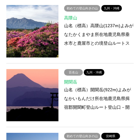
泊施設・山小屋・温泉特徴塩…
初めての登山向きの山
九州・沖縄
高隈山
山名（標高）高隈山(1237m)よみが
なたかくまやま所在地鹿児島県垂
水市と鹿屋市との境登山ルートス
マン峠登山口－スマン峠－大篦柄
岳登山にかかる時間約1時間5…
百名山
九州・沖縄
開聞岳
山名（標高）開聞岳(922m)よみが
なかいもんだけ所在地鹿児島県揖
宿郡開聞町登山ルート登山口－開
門岳登山にかかる時間約2時間アク
セス電車・バス：JR指宿枕先…
初めての登山向きの山
宮崎県