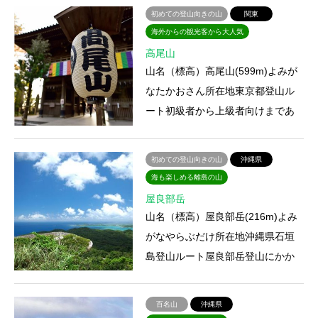
初めての登山向きの山
関東
海外からの観光客から大人気
高尾山
山名（標高）高尾山(599m)よみが
なたかおさん所在地東京都登山ル
ート初級者から上級者向けまであ
る6つの自然研究路や稲荷山コース
などのハイキングコースに加…
初めての登山向きの山
沖縄県
海も楽しめる離島の山
屋良部岳
山名（標高）屋良部岳(216m)よみ
がなやらぶだけ所在地沖縄県石垣
島登山ルート屋良部岳登山にかか
る時間1時間30分アクセス宿泊施
設・山小屋・温泉特徴石垣島の…
百名山
沖縄県