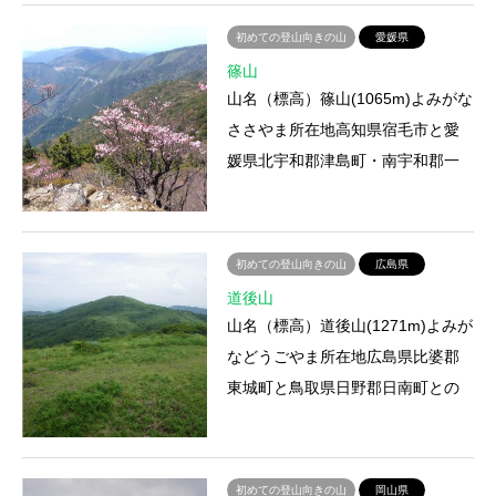
初めての登山向きの山
愛媛県
篠山
山名（標高）篠山(1065m)よみがな
ささやま所在地高知県宿毛市と愛
媛県北宇和郡津島町・南宇和郡一
本松町との境登山ルート8合目の登
山口－観音寺跡－篠山登山…
初めての登山向きの山
広島県
道後山
山名（標高）道後山(1271m)よみが
などうごやま所在地広島県比婆郡
東城町と鳥取県日野郡日南町との
境登山ルート三坂道後山下－JR山
の家－月見が丘－岩樋山－道…
初めての登山向きの山
岡山県