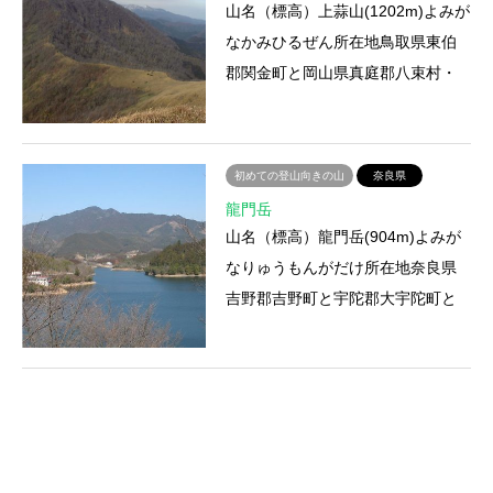
山名（標高）上蒜山(1202m)よみが
なかみひるぜん所在地鳥取県東伯
郡関金町と岡山県真庭郡八束村・
川上村との境登山ルート蒜山国民
休暇村－槍ケ峰－中蒜山分岐…
初めての登山向きの山
奈良県
龍門岳
山名（標高）龍門岳(904m)よみが
なりゅうもんがだけ所在地奈良県
吉野郡吉野町と宇陀郡大宇陀町と
の境登山ルート山口バス停－龍門
滝－龍門岳登山にかかる時間…
初めての登山向きの山
三重県
三峰山
山名（標高）三峰山(1235m)よみが
なみうねやま所在地奈良県宇陀郡