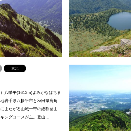
）槍ケ岳(3180m)よみがなやりが
山名（標高）四阿山(2354m)よ
地長野県大町市・南安曇郡安曇村
やさん所在地長野県須坂市・小県
吉城郡上宝村との境登山ルート①
と群馬県吾妻郡嬬恋村との境登山
泉－槍平小屋－槍岳山荘－…
居峠－中ノ岳－四阿山登山にかか
続きを読む
続
東北
）八幡平(1613m)よみがなはちま
在地岩手県八幡平市と秋田県鹿角
市にまたがる山域一帯の総称登山
イキングコースが主。登山…