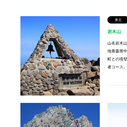
仙丈ケ岳の山岳情報を更新しました。
2018.05.01
東北
岩木山
山名岩木山
地青森県
町との境
者コース
百名山
槍ケ岳