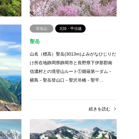
続きを読む
百名山
北陸・甲信越
聖岳
よみがなはっ
山名（標高）聖岳(3013m)よみがなひじりだ
黒石市・
け所在地静岡県静岡市と長野県下伊那郡南
町にまた
信濃村との境登山ルート①畑薙第一ダム－
田…
椹島－聖岳登山口－聖沢吊橋－聖平…
きを読む
続きを読む
百名山
富山県
中級
立山
雪倉