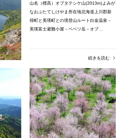
みがなあずま
山名（標高）オプタテシケ山(2013m)よみが
郡真田町
なおぷたてしけやま所在地北海道上川郡新
ルート鳥
得町と美瑛町との境登山ルート白金温泉－
る…
美瑛富士避難小屋－ベベツ岳－オプ…
きを読む
続きを読む
百名山
百名
筑波山
磐梯
山名（標高）筑波山(876m)よみがなつくば
山名（
さん所在地茨城県新治郡八郷町・真壁郡真
いさん
壁町とつくば市との境登山ルート2時間コー
町・北
ス、半日コース、1日コースの3コー…
代登山