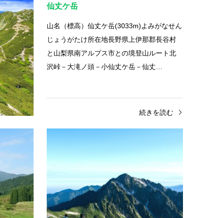
仙丈ケ岳
がなきただけ
山名（標高）仙丈ケ岳(3033m)よみがなせん
ート北岳
じょうがたけ所在地長野県上伊那郡長谷村
コースは
と山梨県南アルプス市との境登山ルート北
ト…
沢峠－大滝ノ頭－小仙丈ケ岳－仙丈…
きを読む
続きを読む
兵庫県
百名
氷ノ山
剱岳
山名（標高）氷ノ山(1510m)よみがなひょう
山名（
のせん所在地兵庫県養父郡関宮町・大屋町
け所在
と鳥取県八頭郡若桜町との境登山ルート戸
の境登
倉山荘－ヤマメ茶屋－坂ノ谷コース…
剱沢小