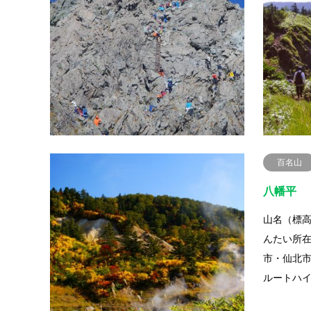
山名（標高
たけ所在
と岐阜県
新穂高温
百名山
八幡平
山名（標高
んたい所
市・仙北
ルートハ