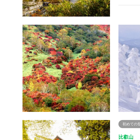
百名山
那須岳
山名（標高
け所在地
下郷町と
たがる登
初めての
比叡山