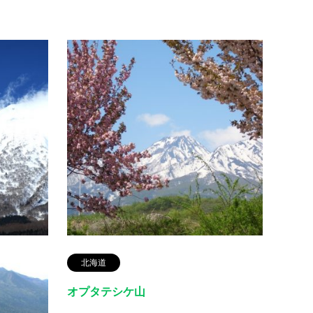
百名山
北海道
百名
後方羊蹄山
妙高
山名（標高）後方羊蹄山(1898m)よみがなし
山名（
りべしやま所在地北海道虻田郡倶知安町・
こうざ
真狩村・喜茂別町・京極町との境登山ルー
山口は
ト①倶知安コース 半月湖野営場－…
所 ①
続きを読む
北海道
オプタテシケ山