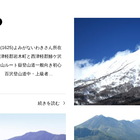
(1625)よみがないわきさん所在
中津軽郡岩木町と西津軽郡鯵ケ沢
登山ルート嶽登山道一般向き初心
。 百沢登山道中・上級者…
続きを読む
岐阜県
百名山
群馬県
四阿山