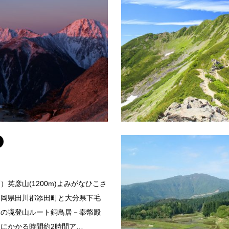
北岳
）月山(1984m)よみがながっさん
山名（標高）北岳(3192m)よみ
形県鶴岡市・庄内町と西村川郡西
所在地山梨県南アルプス市登山ル
登山ルート羽黒山口コース 8合
へのアプローチ方法多数。代表的
池－月山登山にかかる時…
大樺沢から八本歯コルに出るルー
続きを読む
続
）英彦山(1200m)よみがなひこさ
福岡県田川郡添田町と大分県下毛
との境登山ルート銅鳥居－奉幤殿
にかかる時間約2時間ア…