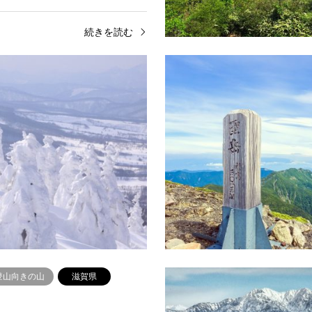
続きを読む
東北
百名山
東北
八甲田山
）那須岳(1915m)よみがななすだ
山名（標高）八甲田山(1584m)
福島県西白河郡西郷村・南会津郡
こうださん所在地青森県青森市・
栃木県黒磯市・那須郡那須町にま
上北郡十和田湖町・南津軽郡平賀
山ルート峰の茶屋・茶臼岳…
がる火山郡の総称登山ルート八甲
続きを読む
続
登山向きの山
滋賀県