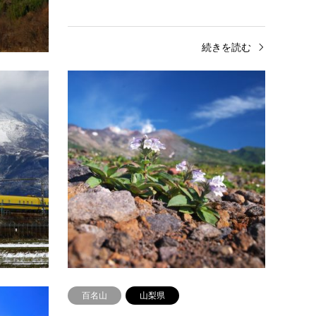
尻…
きを読む
続きを読む
中級者向きの山
岐阜県
北海
伊吹山
十勝
山名（標高）伊吹山(1377m)よみがないぶき
山名（
やま所在地滋賀県米原市と岐阜県揖斐川町
だけ所
との境登山ルート登山口－1合目－2合目－3
郡美瑛
合目－5合目－9合目－山頂登山に…
分岐－
続きを読む
百名山
山梨県