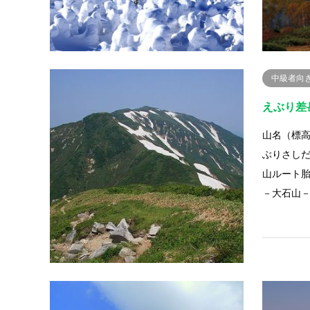
中級者向
えぶり差
山名（標高
ぶりさし
山ルート
－大石山
百名山