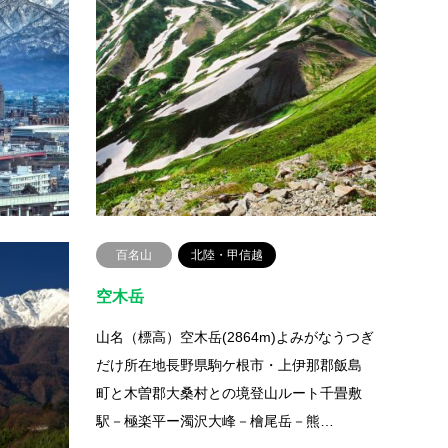
山名（標高）立山(3015m)よみがなたてやま
山名（
所在地富山県中新川郡立山町登山ルート立
らだけ
山駅－美女平－室堂－一ノ越山荘－雄山－
県糸魚
大汝山登山にかかる時間室堂から約…
馬岳－
続きを読む
百名山
北陸・甲信越
空木岳
山名（標高）空木岳(2864m)よみがなうつぎ
だけ所在地長野県駒ケ根市・上伊那郡飯島
みがなしろう
町と木曽郡大桑村との境登山ルート千畳敷
村と新潟
駅－極楽平ー濁沢大峰－檜尾岳－熊…
町・宇奈