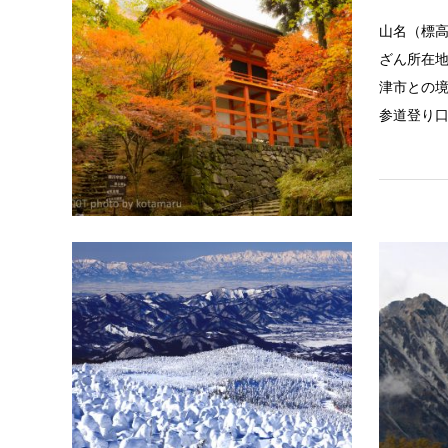
山名（標高
ざん所在
津市との
参道登り
百名山
飯豊山
山名飯豊山
地山形県
鹿瀬町と
大日杉コ