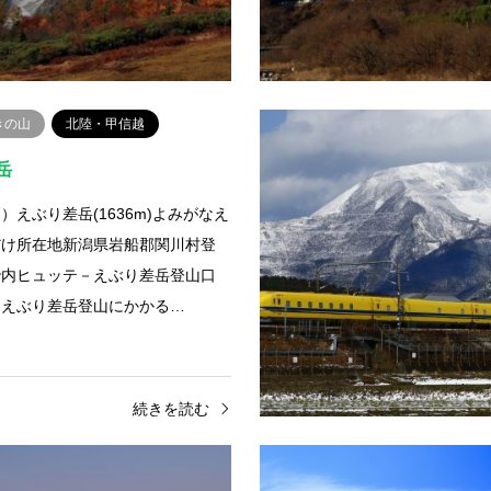
月町との境登山ルート猿倉－白馬
続きを読む
続
きの山
北陸・甲信越
岳
）えぶり差岳(1636m)よみがなえ
だけ所在地新潟県岩船郡関川村登
胎内ヒュッテ－えぶり差岳登山口
－えぶり差岳登山にかかる…
続きを読む
東北
百名山
山梨県