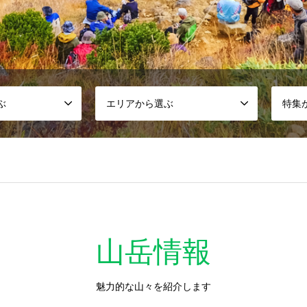
ぶ
エリアから選ぶ
特集
の関東近郊の山10選】
山初心者がこれだけは押さえておきたい登山の基礎知識】
山岳情報
っておきたい登山時のトラブル。遭難や事故を回避する為の手段…
魅力的な山々を紹介します
山するなら必須の登山アイテムを揃えよう！】