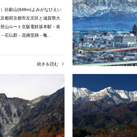
）比叡山(848m)よみがなひえい
地京都府京都市左京区と滋賀県大
境登山ルート京阪電鉄坂本駅－表
口－石仏郡－花摘堂跡－亀…
続きを読む
東北
中級者向きの山
ビバークに挑戦してみよう！
白馬岳
(2105m)よみがないいでさん所在
西置賜郡小国町と新潟県東蒲原郡
山名（標高）白馬岳(2932m)よ
の境登山ルート矢平四郎コースや
まだけ所在地長野県北安曇郡白馬
ースをはじめコース多数登…
県糸魚川市と富山県下新川郡朝日