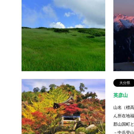
月山
山名（標高
所在地山
川町との境
目－仏生
大分県
英彦山
山名（標高
ん所在地
郡山国町
－中岳登山