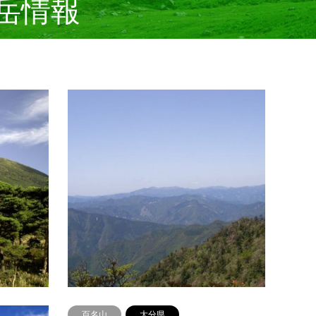
岳情報
百名山
宮崎県
初め
韓国岳（霧島山）
尾鈴
山名（標高）韓国岳（霧島山）(1700m)よみ
山名（
がなからくにだけ所在地宮崎県えびの市・
やま所
小林市と鹿児島県姶良郡牧園町・霧島町と
の境登
の境登山ルートえびの高原－韓国岳…
鈴山登
続きを読む
百名山
大分県