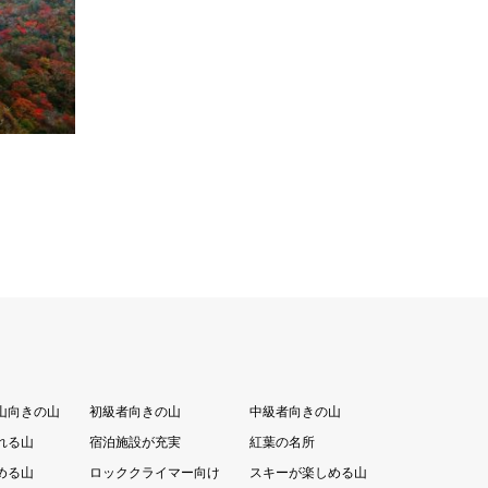
ート上椎葉尾前－五勇山－国見岳登…
続きを読む
山向きの山
初級者向きの山
中級者向きの山
れる山
宿泊施設が充実
紅葉の名所
める山
ロッククライマー向け
スキーが楽しめる山