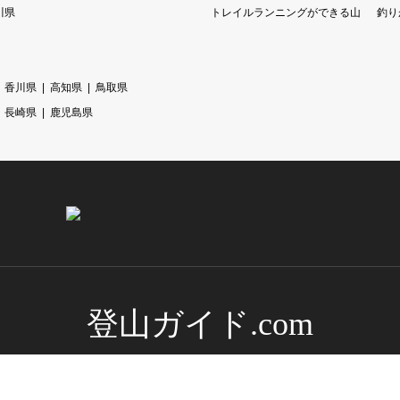
川県
トレイルランニングができる山
釣り
香川県
高知県
鳥取県
長崎県
鹿児島県
登山ガイド.com
バナー広告募集！！当サイトへ広告を掲載したい方へ
利用規約