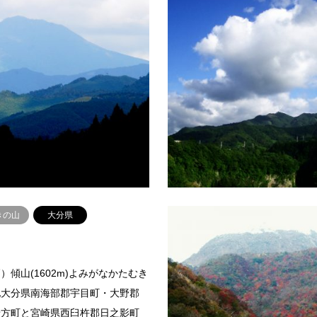
市房山
）大崩山(1643m)よみがなおおく
山名（標高）市房山(1721m)よ
在地宮崎県延岡市登山ルート上祝
さやま所在地宮崎県児湯郡西米良
登山にかかる時間約4時間30分ア
杵郡椎葉村と熊本県球磨郡水上村
車・バス：延岡駅から上…
山ルート市房登山口－市房神社－
続きを読む
続
きの山
大分県
）傾山(1602m)よみがなかたむき
地大分県南海部郡宇目町・大野郡
緒方町と宮崎県西臼杵郡日之影町