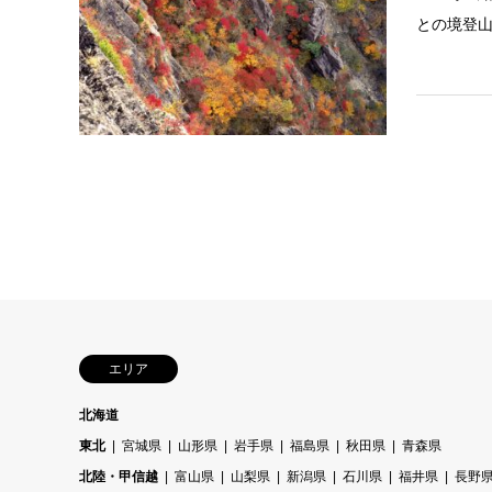
との境登
エリア
北海道
東北
宮城県
山形県
岩手県
福島県
秋田県
青森県
北陸・甲信越
富山県
山梨県
新潟県
石川県
福井県
長野