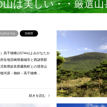
の山は美しい・・厳選山
登山向きの山
宮崎県
）高千穂峰(1574m)よみがなたか
ね所在地宮崎県都城市と西諸県郡
鹿児島県姶良郡霧島町との境登山
千穂河原－御鉢－高千穂峰…
続きを読む
きの山
宮崎県
初級者向きの山
宮崎県