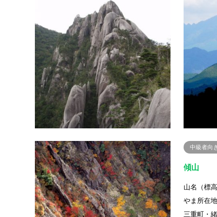
大崩山
山名（標高
えやま所
子－大崩山
クセス電
中級者向
傾山
山名（標高
やま所在
三重町・