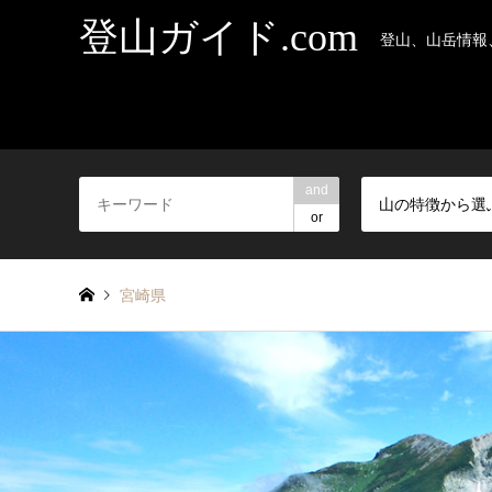
登山ガイド.com
登山、山岳情報
and
山の特徴から選
or
宮崎県