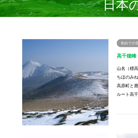
日本
初めての
高千穂峰
山名（標高
ちほのみ
高原町と
ルート高
初級者向