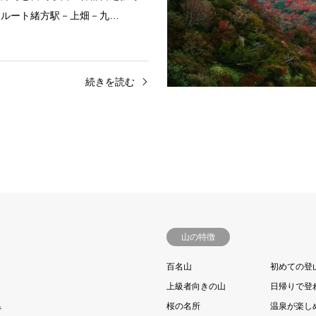
山ルート緒方駅－上畑－九…
続きを読む
山の特徴
百名山
初めての登
上級者向きの山
日帰りで登
県
桜の名所
温泉が楽し