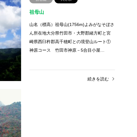
祖母山
みがないちふ
山名（標高）祖母山(1756m)よみがなそぼさ
村・東臼
ん所在地大分県竹田市・大野郡緒方町と宮
との境登
崎県西臼杵郡高千穂町との境登山ルート①
市…
神原コース 竹田市神原－5合目小屋…
きを読む
続きを読む
初級者向きの山
宮崎県
国見岳
山名（標高）国見岳(1739m)よみがなくにみ
だけ所在地宮崎県東臼杵郡椎葉村と熊本県
上益城郡矢部町・八代郡泉村との境登山ル