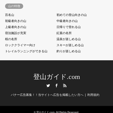
山の特徴
百名山
初めての登山向きの山
初級者向きの山
中級者向きの山
上級者向きの山
日帰りで登れる山
宿泊施設が充実
紅葉の名所
桜の名所
温泉が楽しめる山
ロッククライマー向け
スキーが楽しめる山
トレイルランニングができる山
釣りが楽しめる山
登山ガイド.com
Twitter
Facebook
RSS
バナー広告募集！！当サイトへ広告を掲載したい方へ
利用規約
©
登山ガイド.com
. All Rights Reserved.