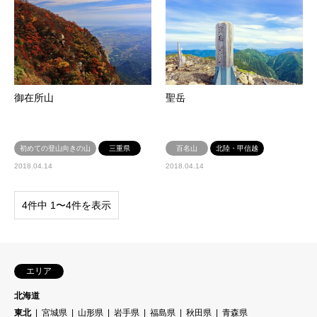
御在所山
聖岳
初めての登山向きの山
三重県
百名山
北陸・甲信越
2018.04.14
2018.04.14
4件中 1〜4件を表示
エリア
北海道
東北
宮城県
山形県
岩手県
福島県
秋田県
青森県