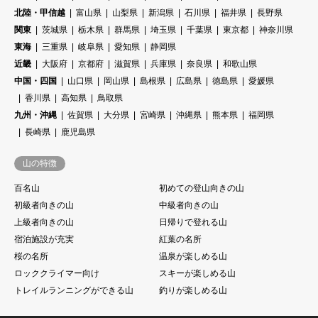
北陸・甲信越
富山県
山梨県
新潟県
石川県
福井県
長野県
関東
茨城県
栃木県
群馬県
埼玉県
千葉県
東京都
神奈川県
東海
三重県
岐阜県
愛知県
静岡県
近畿
大阪府
京都府
滋賀県
兵庫県
奈良県
和歌山県
中国・四国
山口県
岡山県
島根県
広島県
徳島県
愛媛県
香川県
高知県
鳥取県
九州・沖縄
佐賀県
大分県
宮崎県
沖縄県
熊本県
福岡県
長崎県
鹿児島県
山の特徴
百名山
初めての登山向きの山
初級者向きの山
中級者向きの山
上級者向きの山
日帰りで登れる山
宿泊施設が充実
紅葉の名所
桜の名所
温泉が楽しめる山
ロッククライマー向け
スキーが楽しめる山
トレイルランニングができる山
釣りが楽しめる山