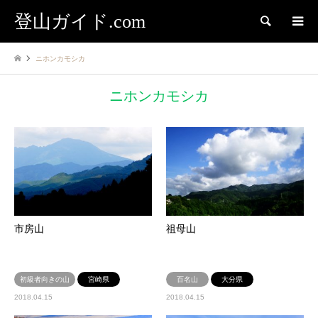
登山ガイド.com
検索
ニホンカモシカ
ニホンカモシカ
市房山
祖母山
初級者向きの山
宮崎県
百名山
大分県
2018.04.15
2018.04.15