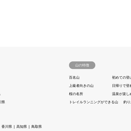
山の特徴
百名山
初めての登
上級者向きの山
日帰りで登
県
桜の名所
温泉が楽し
川県
トレイルランニングができる山
釣り
香川県
高知県
鳥取県