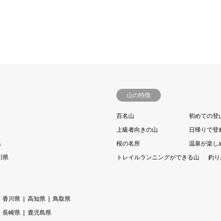
山の特徴
百名山
初めての登
上級者向きの山
日帰りで登
県
桜の名所
温泉が楽し
川県
トレイルランニングができる山
釣り
香川県
高知県
鳥取県
長崎県
鹿児島県