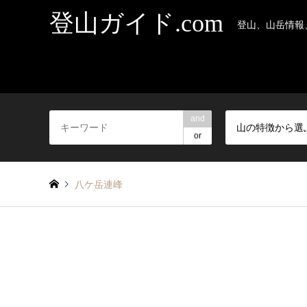
登山ガイド.com
登山、山岳情報
and
山の特徴から選
or
八ケ岳連峰