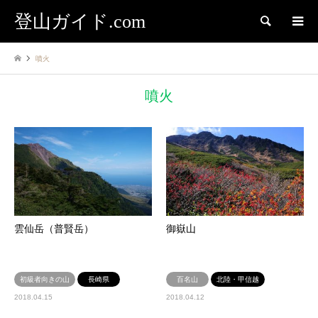
登山ガイド.com
検索
噴火
噴火
雲仙岳（普賢岳）
御嶽山
初級者向きの山
長崎県
百名山
北陸・甲信越
2018.04.15
2018.04.12