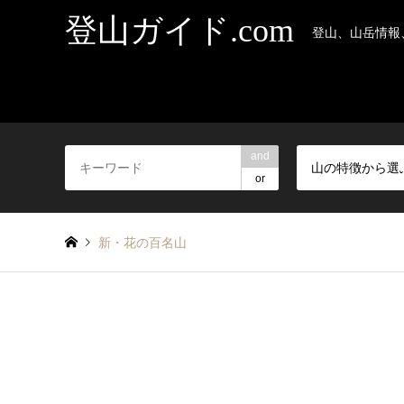
登山ガイド.com
登山、山岳情報
and
山の特徴から選
or
新・花の百名山