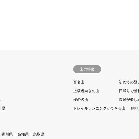
山の特徴
百名山
初めての登
上級者向きの山
日帰りで登
県
桜の名所
温泉が楽し
川県
トレイルランニングができる山
釣り
香川県
高知県
鳥取県