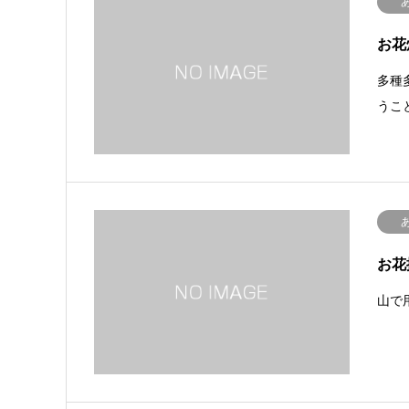
お花
多種
うこ
お花
山で