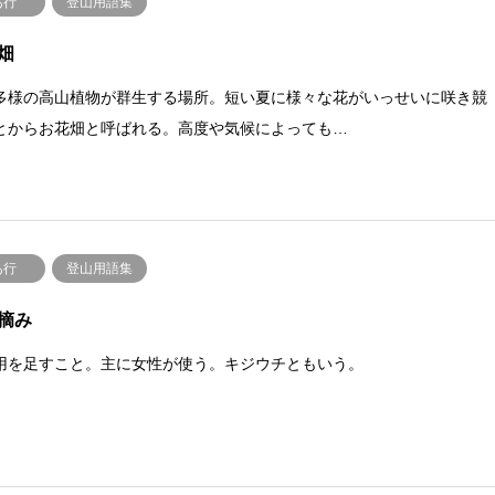
あ行
登山用語集
畑
多様の高山植物が群生する場所。短い夏に様々な花がいっせいに咲き競
とからお花畑と呼ばれる。高度や気候によっても…
あ行
登山用語集
摘み
用を足すこと。主に女性が使う。キジウチともいう。