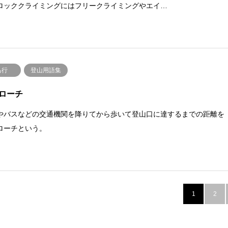
ロッククライミングにはフリークライミングやエイ…
あ行
登山用語集
ローチ
やバスなどの交通機関を降りてから歩いて登山口に達するまでの距離を
ローチという。
1
2