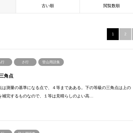
古い順
閲覧数順
1
2
あ行
さ行
登山用語集
三角点
点は測量の基準になる点で、４等まであある。下の等級の三角点は上の
を補完するものなので、１等は見晴らしのよい高…