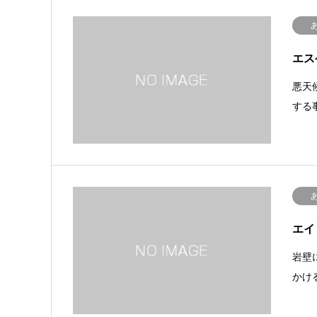
エス
悪天
する
エイ
岩壁
かけ