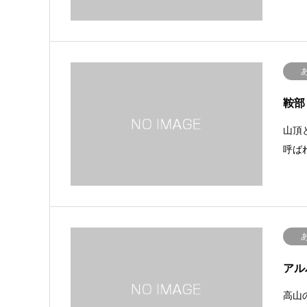
鞍部
山頂
呼ば
アル
高山