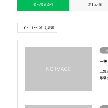
並べ替え条件
新しい順
11件中 1〜10件を表示
一等
三角
等級