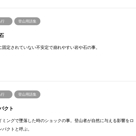
あ行
登山用語集
石
に固定されていない不安定で崩れやすい岩や石の事。
あ行
登山用語集
パクト
イミングで墜落した時のショックの事。登山者が自然に与える影響をロ
ンパクトと呼ぶ。