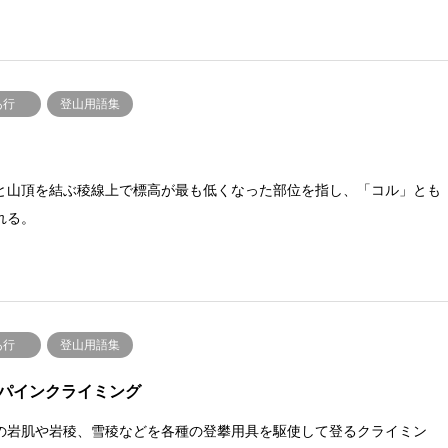
あ行
登山用語集
と山頂を結ぶ稜線上で標高が最も低くなった部位を指し、「コル」とも
れる。
あ行
登山用語集
パインクライミング
の岩肌や岩稜、雪稜などを各種の登攀用具を駆使して登るクライミン