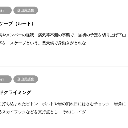
あ行
登山用語集
ケープ（ルート）
候やメンバーの怪我・病気等不測の事態で、当初の予定を切り上げ下山
事をエスケープという。悪天候で身動きがとれな…
あ行
登山用語集
ドクライミング
に打ち込まれたピトン、ボルトや岩の割れ目にはさむチョック、岩角に
るスカイフックなどを支持点とし、それにエイダ…