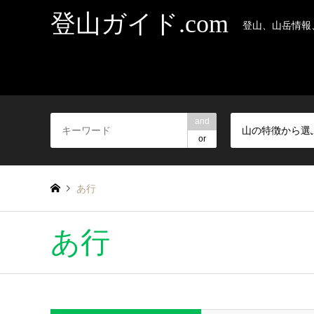
登山ガイド.com
登山、山岳情報
and
山の特徴から選
or
あ行
あ行