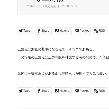
2018.05.03 / 最終更新日：2018.05.03
Tweet
Share
Hatena
Pocket
RSS
三角点は測量の基準になる点で、４等まであある。
下の等級の三角点は上の等級を補完するものなので、１等
単純に一等三角点がある山は見晴らしが良くて人気も高い
Tweet
Share
Hatena
Pocket
RSS