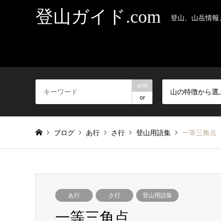
登山ガイド.com
登山、山岳情報
and
山の特徴から選
or
ブログ
あ行
さ行
登山用語集
一等三角点
あ行
さ行
登山用語集
一等三角点