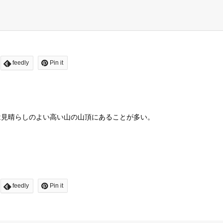
feedly
Pin it
は見晴らしのよい高い山の山頂にあることが多い。
。
feedly
Pin it