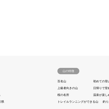
山の特徴
百名山
初めての登
上級者向きの山
日帰りで登
県
桜の名所
温泉が楽し
川県
トレイルランニングができる山
釣り