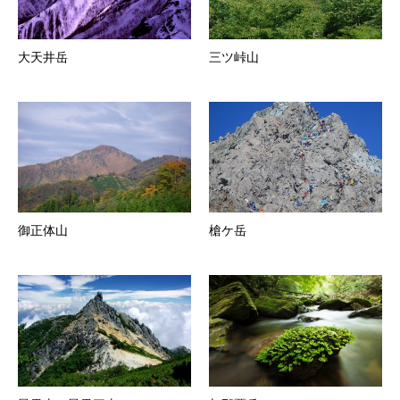
大天井岳
三ツ峠山
御正体山
槍ケ岳