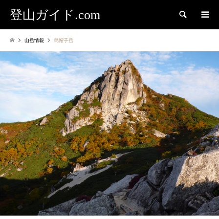
登山ガイド.com
検索
山岳情報
烏帽子岳