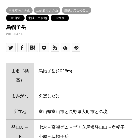
中級者向きの山
上級者向きの山
温泉が楽しめる山
富山県
北陸・甲信越
長野県
烏帽子岳
2018.04.13
山名（標
烏帽子岳(2628m)
高）
よみがな
えぼしだけ
所在地
富山県富山市と長野県大町市との境
登山ルー
七倉－高瀬ダム－ブナ立尾根登山口－烏帽子
ト
小屋－烏帽子岳