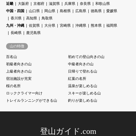
近畿
大阪府
京都府
滋賀県
兵庫県
奈良県
和歌山県
中国・四国
山口県
岡山県
島根県
広島県
徳島県
愛媛県
香川県
高知県
鳥取県
九州・沖縄
佐賀県
大分県
宮崎県
沖縄県
熊本県
福岡県
長崎県
鹿児島県
山の特徴
百名山
初めての登山向きの山
初級者向きの山
中級者向きの山
上級者向きの山
日帰りで登れる山
宿泊施設が充実
紅葉の名所
桜の名所
温泉が楽しめる山
ロッククライマー向け
スキーが楽しめる山
トレイルランニングができる山
釣りが楽しめる山
登山ガイド.com