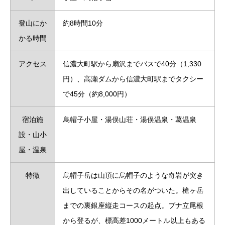
登山にか
約8時間10分
かる時間
アクセス
信濃大町駅から扇沢までバスで40分（1,330
円）、高瀬ダムから信濃大町駅までタクシー
で45分（約8,000円）
宿泊施
烏帽子小屋・湯俣山荘・湯俣温泉・葛温泉
設・山小
屋・温泉
特徴
烏帽子岳は山頂に烏帽子のような奇岩が突き
出していることからその名がついた。槍ヶ岳
までの裏銀座縦走コースの起点。ブナ立尾根
から登るが、標高差1000メートル以上もある