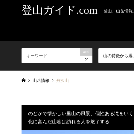
登山ガイド.com
登山、山岳情報
and
山の特徴から選
or
山岳情報
丹沢山
のどかで懐かしい里山の風景、個性ある滝をいく
化に富んだ山容は訪れる人を魅了する