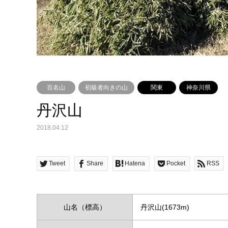
百名山
初級者向きの山
関東
神奈川県
丹沢山
2018.04.12
Tweet
Share
Hatena
Pocket
RSS
山名（標高）
丹沢山(1673m)