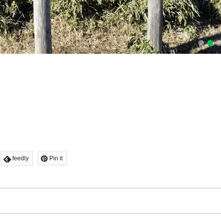
1
2
3
4
feedly
Pin it