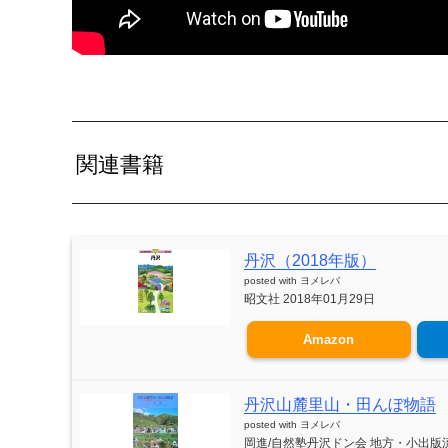
関連書籍
丹沢（2018年版）
posted with
ヨメレバ
昭文社 2018年01月29日
Amazon
丹沢山麓里山・田んぼ物語
posted with
ヨメレバ
岡進/自然塾丹沢ドン会 地方・小出版流