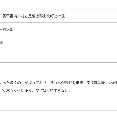
・愛甲郡清川村と足柄上郡山北町との境
－丹沢山
間
いった多くの川が流れており、それらが渓谷を形成し支流部は険しい岩
だが木々が生い茂り、展望は期待できない。