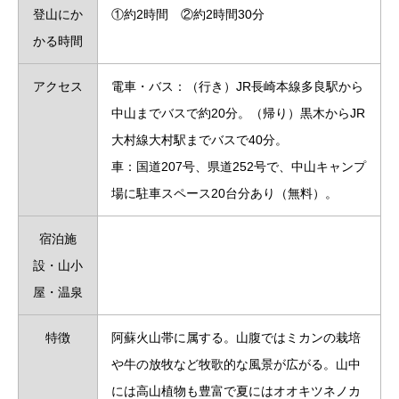
登山にか
①約2時間 ②約2時間30分
かる時間
アクセス
電車・バス：（行き）JR長崎本線多良駅から
中山までバスで約20分。（帰り）黒木からJR
大村線大村駅までバスで40分。
車：国道207号、県道252号で、中山キャンプ
場に駐車スペース20台分あり（無料）。
宿泊施
設・山小
屋・温泉
特徴
阿蘇火山帯に属する。山腹ではミカンの栽培
や牛の放牧など牧歌的な風景が広がる。山中
には高山植物も豊富で夏にはオオキツネノカ