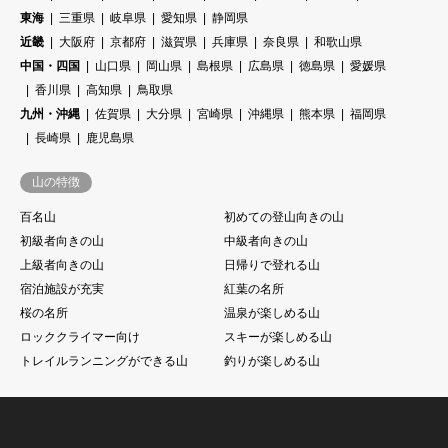
東海
三重県
岐阜県
愛知県
静岡県
近畿
大阪府
京都府
滋賀県
兵庫県
奈良県
和歌山県
中国・四国
山口県
岡山県
島根県
広島県
徳島県
愛媛県
香川県
高知県
鳥取県
九州・沖縄
佐賀県
大分県
宮崎県
沖縄県
熊本県
福岡県
長崎県
鹿児島県
山の特徴
百名山
初めての登山向きの山
初級者向きの山
中級者向きの山
上級者向きの山
日帰りで登れる山
宿泊施設が充実
紅葉の名所
桜の名所
温泉が楽しめる山
ロッククライマー向け
スキーが楽しめる山
トレイルランニングができる山
釣りが楽しめる山