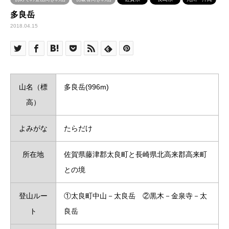
多良岳
2018.04.15
山名（標
多良岳(996m)
高）
よみがな
たらだけ
所在地
佐賀県藤津郡太良町と長崎県北高来郡高来町
との境
登山ルー
①太良町中山－太良岳 ②黒木－金泉寺－太
ト
良岳