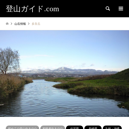
登山ガイド.com
検索
山岳情報
多良岳
初めての登山向きの山
初級者向きの山
佐賀県
長崎県
九州・沖縄