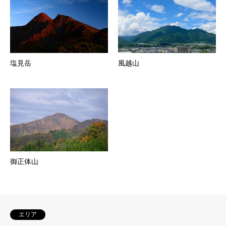
塩見岳
風越山
御正体山
エリア