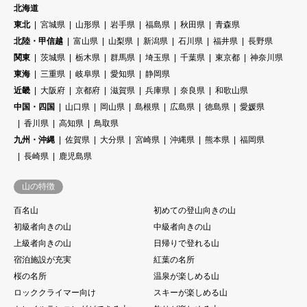
北海道
東北
宮城県
山形県
岩手県
福島県
秋田県
青森県
北陸・甲信越
富山県
山梨県
新潟県
石川県
福井県
長野県
関東
茨城県
栃木県
群馬県
埼玉県
千葉県
東京都
神奈川県
東海
三重県
岐阜県
愛知県
静岡県
近畿
大阪府
京都府
滋賀県
兵庫県
奈良県
和歌山県
中国・四国
山口県
岡山県
島根県
広島県
徳島県
愛媛県
香川県
高知県
鳥取県
九州・沖縄
佐賀県
大分県
宮崎県
沖縄県
熊本県
福岡県
長崎県
鹿児島県
山の特徴
百名山
初めての登山向きの山
初級者向きの山
中級者向きの山
上級者向きの山
日帰りで登れる山
宿泊施設が充実
紅葉の名所
桜の名所
温泉が楽しめる山
ロッククライマー向け
スキーが楽しめる山