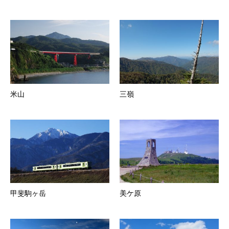
米山
三嶺
甲斐駒ヶ岳
美ケ原