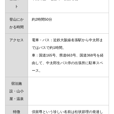
ト
登山にか
約2時間50分
かる時間
アクセス
電車・バス：近鉄大阪線名張駅から中太郎ま
ではバスで約1時間。
車：国道165号、県道663号、国道368号を経
由して、中太郎生バス停の出張所に駐車スペ
ース。
宿泊施
設・山小
屋・温泉
特徴
倶留尊という珍しい名前は柱状節理の発達し