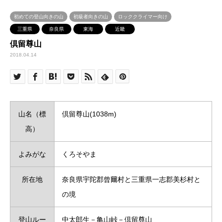
初めての登山向きの山
初級者向きの山
ロッククライマー向け
三重県
奈良県
東海
近畿
倶留尊山
2018.04.14
山名（標
倶留尊山(1038m)
高）
よみがな
くろそやま
所在地
奈良県宇陀郡曾爾村と三重県一志郡美杉村と
の境
登山ルー
中太郎生－亀山峠－倶留尊山