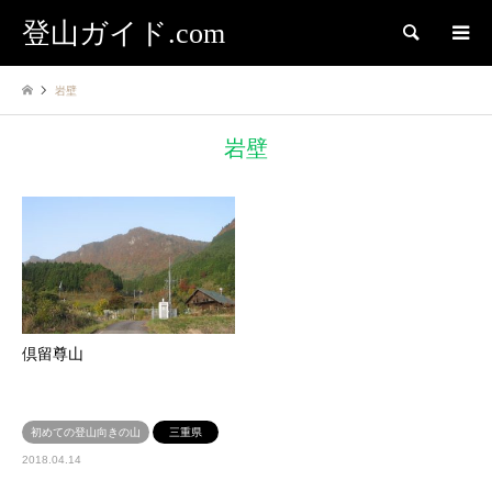
登山ガイド.com
検索
岩壁
岩壁
倶留尊山
初めての登山向きの山
三重県
2018.04.14