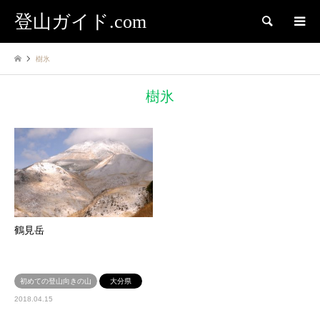
登山ガイド.com
検索
樹氷
樹氷
鶴見岳
初めての登山向きの山
大分県
2018.04.15