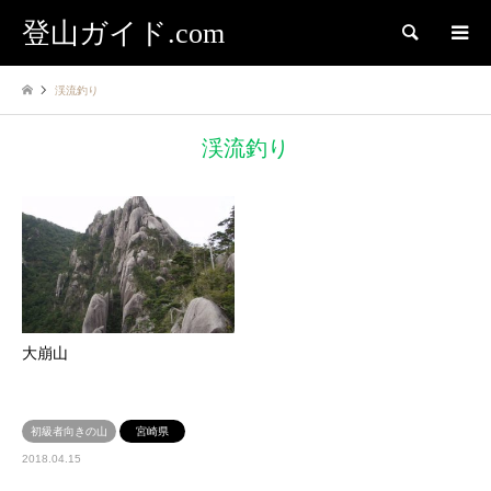
登山ガイド.com
検索
渓流釣り
渓流釣り
大崩山
初級者向きの山
宮崎県
2018.04.15