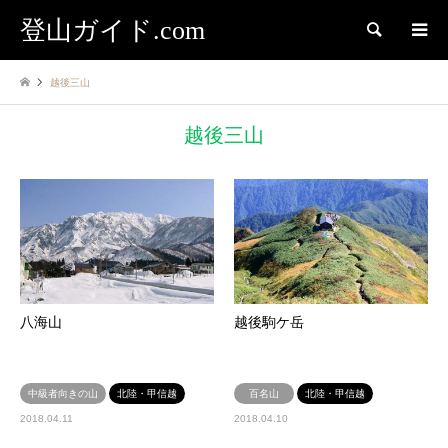
登山ガイド.com
検索
越後三山
越後三山
八海山
越後駒ケ岳
中級者向きの山
北陸・甲信越
百名山
北陸・甲信越
2018.04.11
2018.04.10