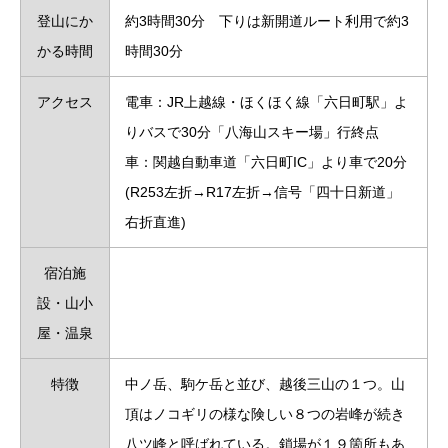
登山にか
約3時間30分 下りは新開道ルート利用で約3
かる時間
時間30分
アクセス
電車：JR上越線・ほくほく線「六日町駅」よ
りバスで30分「八海山スキー場」行終点
車：関越自動車道「六日町IC」より車で20分
(R253左折→R17左折→信号「四十日新道」
右折直進)
宿泊施
設・山小
屋・温泉
特徴
中ノ岳、駒ケ岳と並び、越後三山の１つ。山
頂はノコギリの様な険しい８つの岩峰が続き
八ツ峰と呼ばれている。鎖場が１９箇所もあ