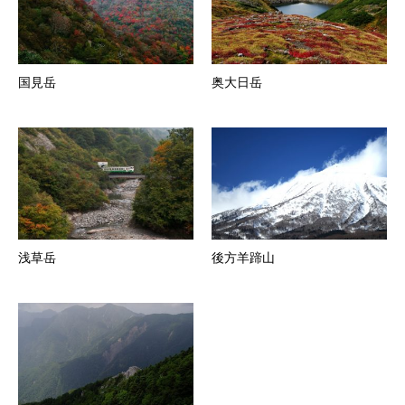
国見岳
奥大日岳
浅草岳
後方羊蹄山