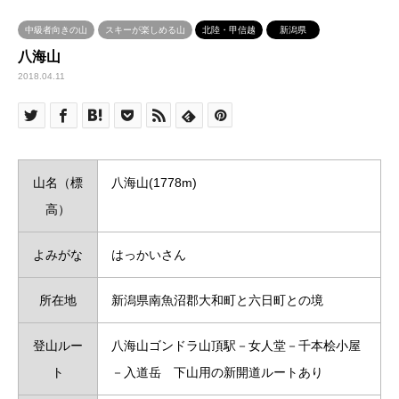
中級者向きの山
スキーが楽しめる山
北陸・甲信越
新潟県
八海山
2018.04.11
山名（標
八海山(1778m)
高）
よみがな
はっかいさん
所在地
新潟県南魚沼郡大和町と六日町との境
登山ルー
八海山ゴンドラ山頂駅－女人堂－千本桧小屋
ト
－入道岳 下山用の新開道ルートあり