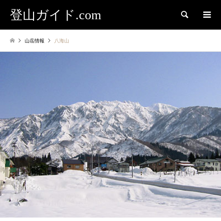
登山ガイド.com
検索
山岳情報
八海山