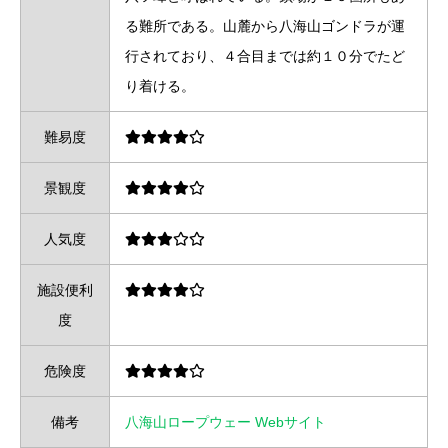
る難所である。山麓から八海山ゴンドラが運
行されており、４合目までは約１０分でたど
り着ける。
難易度
景観度
人気度
施設便利
度
危険度
備考
八海山ロープウェー Webサイト