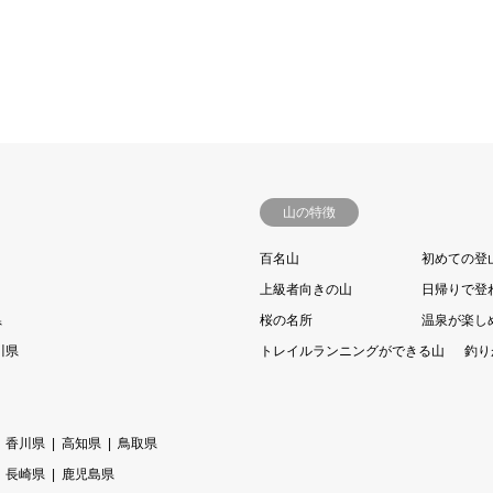
山の特徴
百名山
初めての登
上級者向きの山
日帰りで登
県
桜の名所
温泉が楽し
川県
トレイルランニングができる山
釣り
香川県
高知県
鳥取県
長崎県
鹿児島県