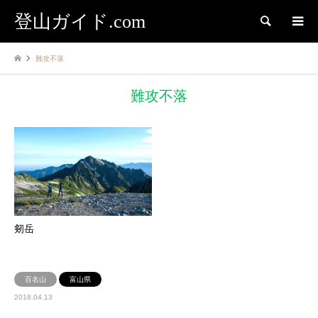
登山ガイド.com
検索
難攻不落
難攻不落
剱岳
百名山
富山県
2018.04.13