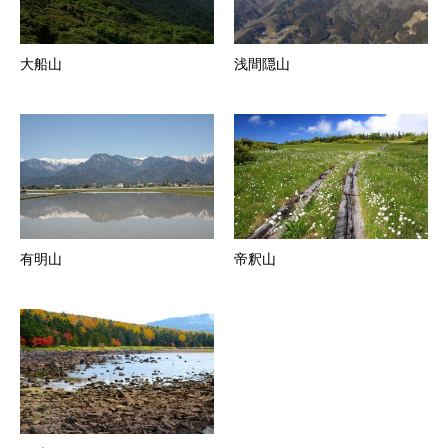
大船山
浅間隠山
有明山
帝釈山