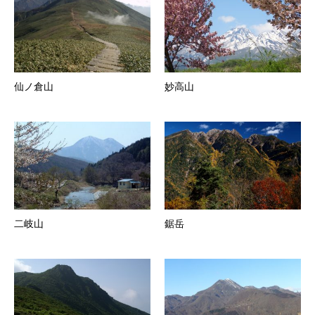
仙ノ倉山
妙高山
二岐山
鋸岳