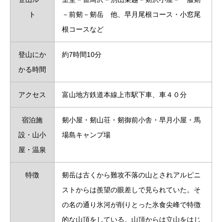
ト
－前剱－剱岳 他、早月尾根コース・小窓尾
根コースなど
登山にか
約7時間10分
かる時間
アクセス
富山地方鉄道本線上市駅下車、車４０分
宿泊施
剱小屋・剱山荘・剱御前小舎・早月小屋・馬
設・山小
場島キャンプ場
屋・温泉
特徴
剱岳は古くから難攻不落の山とされアルピニ
ストからは羨望の眼差しで見られていた。そ
の名の通り氷河が削りとった氷食尖峰で特徴
的な山頂をしている。山頂からは立山をはじ