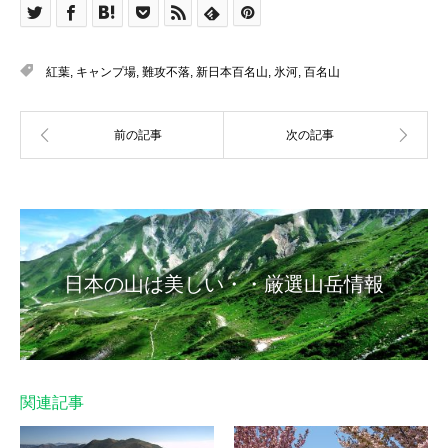
紅葉
,
キャンプ場
,
難攻不落
,
新日本百名山
,
氷河
,
百名山
日本の山は美しい・・厳選山岳情報
関連記事