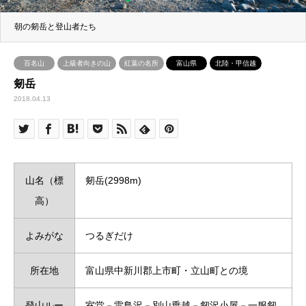
朝の剱岳と登山者たち
百名山
上級者向きの山
紅葉の名所
富山県
北陸・甲信越
剱岳
2018.04.13
山名（標
剱岳(2998m)
高）
よみがな
つるぎだけ
所在地
富山県中新川郡上市町・立山町との境
登山ルー
室堂－雷鳥沢－別山乗越－剱沢小屋－一服剱