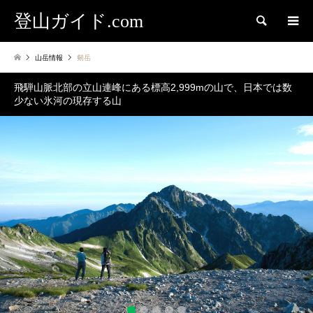
登山ガイド.com
検索
山岳情報
剱岳
飛騨山脈北部の立山連峰にある標高2,999mの山で、日本では数
少ない氷河の現存する山
2
3
4
5