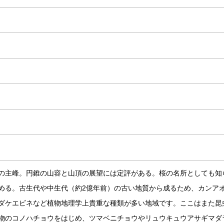
の主峰。円錐の山容と山頂の展望には定評がある。桜の名所としても知
める。古生代や中生代（約2億年前）の古い地質から成るため、カンア
ダケエビネなど植物地理学上貴重な種類が多い地域です。ここはまた昆
物のコノハチョウをはじめ、ツマベニチョウやリュウキュウアサギマダ