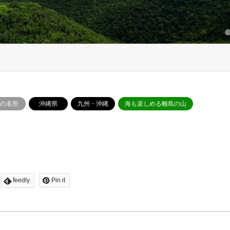
1
2
の名所
沖縄県
九州・沖縄
海も楽しめる離島の山
feedly
Pin it