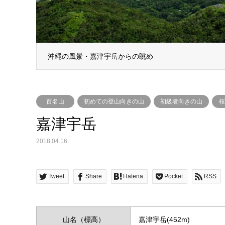
沖縄の風景・嘉津宇岳からの眺め
百名山
初めての登山向きの山
初級者向きの山
桜
嘉津宇岳
2018.04.16
Tweet
Share
Hatena
Pocket
RSS
山名（標高）
嘉津宇岳(452m)