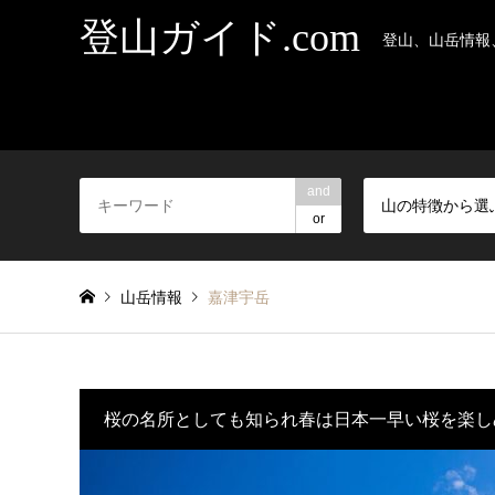
登山ガイド.com
登山、山岳情報
and
山の特徴から選
or
山岳情報
嘉津宇岳
桜の名所としても知られ春は日本一早い桜を楽し