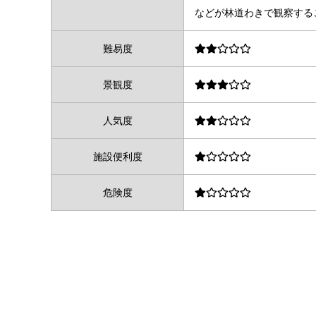
などが林道わきで観察する
難易度
景観度
人気度
施設便利度
危険度