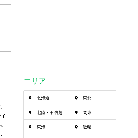
エリア
北海道
東北
ら
北陸・甲信越
関東
オイ
虫
東海
近畿
ラ