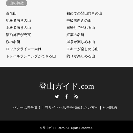
山の特徴
百名山
初めての登山向きの山
初級者向きの山
中級者向きの山
上級者向きの山
日帰りで登れる山
宿泊施設が充実
紅葉の名所
桜の名所
温泉が楽しめる山
ロッククライマー向け
スキーが楽しめる山
トレイルランニングができる山
釣りが楽しめる山
登山ガイド.com
Twitter
Facebook
RSS
バナー広告募集！！当サイトへ広告を掲載したい方へ
利用規約
©
登山ガイド.com
. All Rights Reserved.