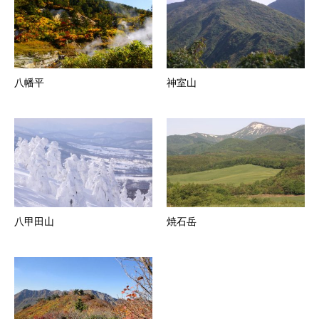
八幡平
神室山
八甲田山
焼石岳