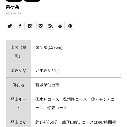
泉ケ岳
2018.04.09
山名（標
泉ケ岳(1175m)
高）
よみがな
いずみがだけ
所在地
宮城県仙台市
登山ルー
①水神コース ②滑降コース ③カモシカコ
ト
ース ④表コース
登山にか
約1時間50分 船形山縦走コースは約7時間程