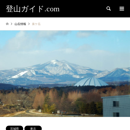
登山ガイド.com
検索
山岳情報
泉ケ岳
宮城県
東北