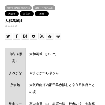
初めての登山向きの山
日帰りで登れる山
大阪府
奈良県
近畿
大和葛城山
2018.04.14
山名（標
大和葛城山(959m)
高）
よみがな
やまとかつらぎさん
所在地
大阪府南河内郡千早赤阪村と奈良県御所市と
の境
登山ルー
葛城山登山口－櫛羅の滝－行者の滝－大和葛