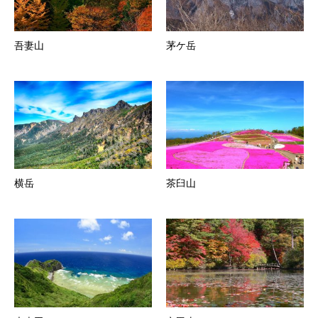
吾妻山
茅ケ岳
横岳
茶臼山