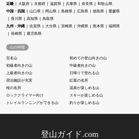
近畿
大阪府
京都府
滋賀県
兵庫県
奈良県
和歌山県
中国・四国
山口県
岡山県
島根県
広島県
徳島県
愛媛県
香川県
高知県
鳥取県
九州・沖縄
佐賀県
大分県
宮崎県
沖縄県
熊本県
福岡県
長崎県
鹿児島県
山の特徴
百名山
初めての登山向きの山
初級者向きの山
中級者向きの山
上級者向きの山
日帰りで登れる山
宿泊施設が充実
紅葉の名所
桜の名所
温泉が楽しめる山
ロッククライマー向け
スキーが楽しめる山
トレイルランニングができる山
釣りが楽しめる山
登山ガイド.com