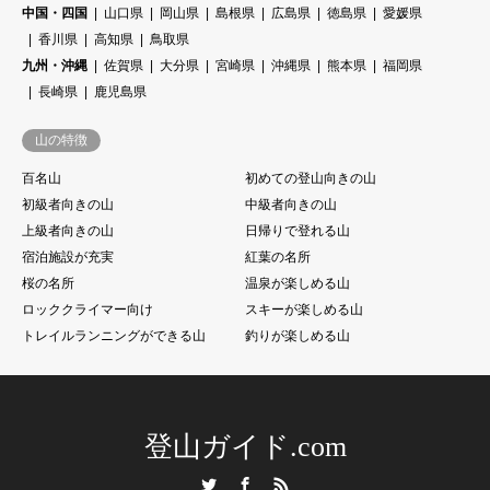
中国・四国
山口県
岡山県
島根県
広島県
徳島県
愛媛県
香川県
高知県
鳥取県
九州・沖縄
佐賀県
大分県
宮崎県
沖縄県
熊本県
福岡県
長崎県
鹿児島県
山の特徴
百名山
初めての登山向きの山
初級者向きの山
中級者向きの山
上級者向きの山
日帰りで登れる山
宿泊施設が充実
紅葉の名所
桜の名所
温泉が楽しめる山
ロッククライマー向け
スキーが楽しめる山
トレイルランニングができる山
釣りが楽しめる山
登山ガイド.com
Twitter
Facebook
RSS