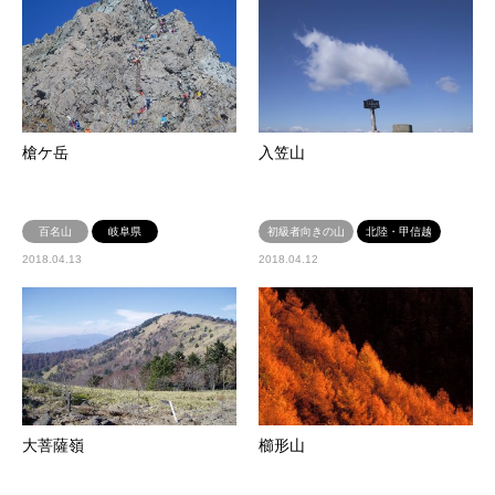
槍ケ岳
入笠山
百名山
岐阜県
初級者向きの山
北陸・甲信越
2018.04.13
2018.04.12
大菩薩嶺
櫛形山