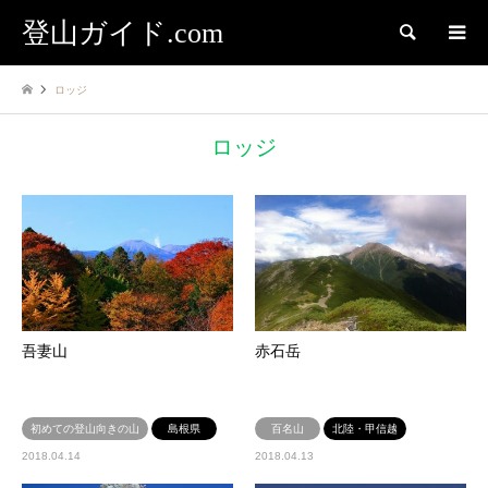
登山ガイド.com
検索
ロッジ
ロッジ
吾妻山
赤石岳
初めての登山向きの山
島根県
百名山
北陸・甲信越
2018.04.14
2018.04.13