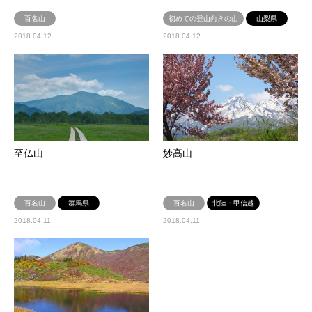
百名山
初めての登山向きの山
山梨県
2018.04.12
2018.04.12
至仏山
妙高山
百名山
群馬県
百名山
北陸・甲信越
2018.04.11
2018.04.11