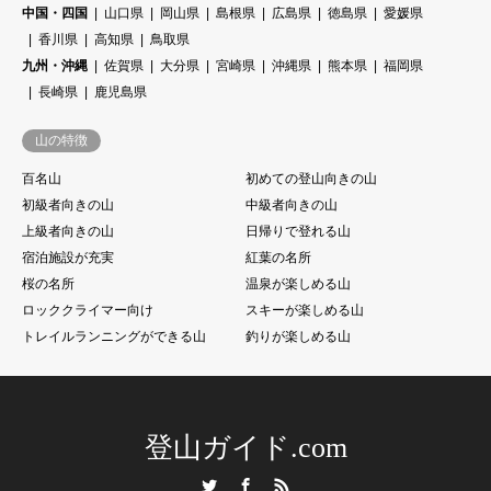
中国・四国
山口県
岡山県
島根県
広島県
徳島県
愛媛県
香川県
高知県
鳥取県
九州・沖縄
佐賀県
大分県
宮崎県
沖縄県
熊本県
福岡県
長崎県
鹿児島県
山の特徴
百名山
初めての登山向きの山
初級者向きの山
中級者向きの山
上級者向きの山
日帰りで登れる山
宿泊施設が充実
紅葉の名所
桜の名所
温泉が楽しめる山
ロッククライマー向け
スキーが楽しめる山
トレイルランニングができる山
釣りが楽しめる山
登山ガイド.com
Twitter
Facebook
RSS