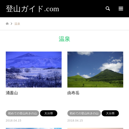
登山ガイド.com
検索
温泉
温泉
涌蓋山
由布岳
初めての登山向きの山
大分県
初めての登山向きの山
大分県
2018.04.15
2018.04.15