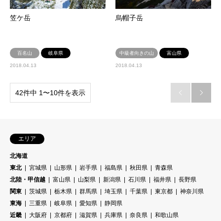
笠ケ岳
烏帽子岳
百名山
岐阜県
中級者向きの山
富山県
2018.04.13
2018.04.13
42件中 1〜10件を表示


エリア
北海道
東北
宮城県
山形県
岩手県
福島県
秋田県
青森県
北陸・甲信越
富山県
山梨県
新潟県
石川県
福井県
長野県
関東
茨城県
栃木県
群馬県
埼玉県
千葉県
東京都
神奈川県
東海
三重県
岐阜県
愛知県
静岡県
近畿
大阪府
京都府
滋賀県
兵庫県
奈良県
和歌山県