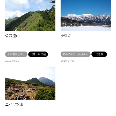
佐武流山
夕張岳
上級者向きの山
北陸・甲信越
初めての登山向きの山
北海道
2018.04.10
2018.04.09
ニペソツ山