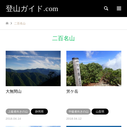
登山ガイド.com
検索
二百名山
二百名山
大無間山
笊ケ岳
上級者向きの山
静岡県
中級者向きの山
山梨県
2018.04.14
2018.04.12