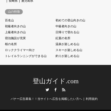
長崎県
鹿児島県
山の特徴
百名山
初めての登山向きの山
初級者向きの山
中級者向きの山
上級者向きの山
日帰りで登れる山
宿泊施設が充実
紅葉の名所
桜の名所
温泉が楽しめる山
ロッククライマー向け
スキーが楽しめる山
トレイルランニングができる山
釣りが楽しめる山
登山ガイド.com
Twitter
Facebook
RSS
バナー広告募集！！当サイトへ広告を掲載したい方へ
利用規約