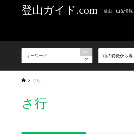
登山ガイド.com
登山、山岳情報
and
山の特徴から選
or
さ行
さ行