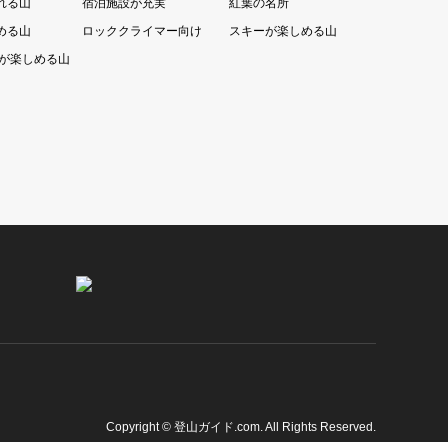
れる山
宿泊施設が充実
紅葉の名所
める山
ロッククライマー向け
スキーが楽しめる山
が楽しめる山
Copyright
©
登山ガイド.com
. All Rights Reserved.