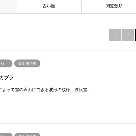
古い順
閲覧数順
1

さ行
登山用語集
カブラ
によって雪の表面にできる波形の紋様。波状雪。