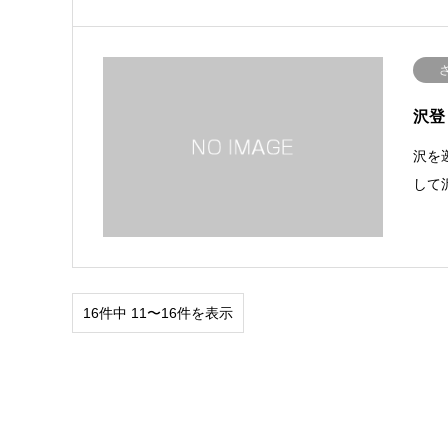
沢登
沢を
して
16件中 11〜16件を表示