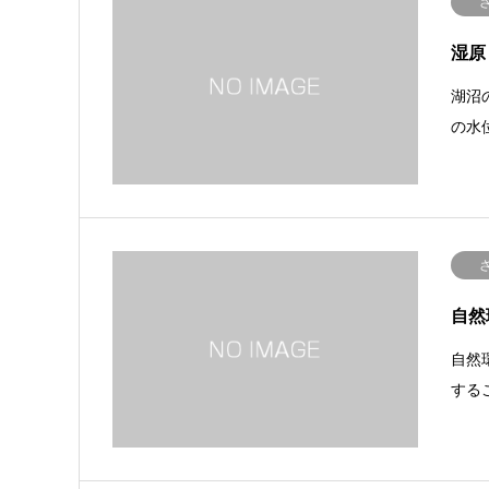
湿原
湖沼
の水
自然
自然
する