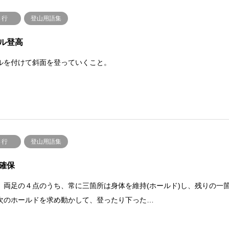
さ行
登山用語集
ル登高
ルを付けて斜面を登っていくこと。
さ行
登山用語集
確保
、両足の４点のうち、常に三箇所は身体を維持(ホールド)し、残りの一
次のホールドを求め動かして、登ったり下った…