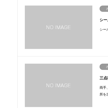
シー
シー
三点
両手
所を