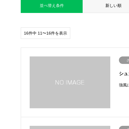
並べ替え条件
新しい順
16件中 11〜16件を表示
シュ
強風