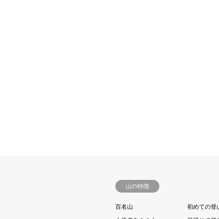
山の特徴
百名山
初めての登