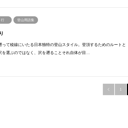
さ行
登山用語集
り
遡って稜線にいたる日本独特の登山スタイル。登頂するためのルートと
沢を選ぶのではなく、沢を遡ることそれ自体が目…
1
