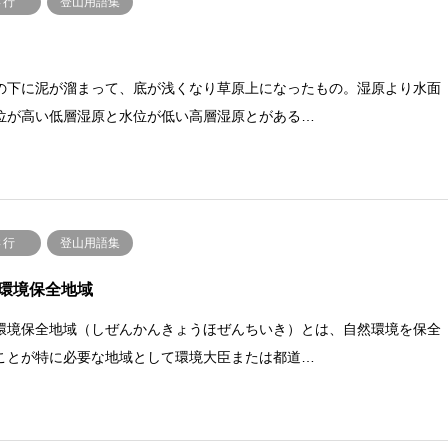
さ行
登山用語集
の下に泥が溜まって、底が浅くなり草原上になったもの。湿原より水面
位が高い低層湿原と水位が低い高層湿原とがある…
さ行
登山用語集
環境保全地域
環境保全地域（しぜんかんきょうほぜんちいき）とは、自然環境を保全
ことが特に必要な地域として環境大臣または都道…