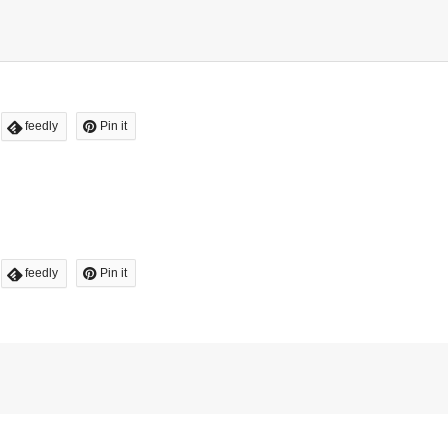
feedly
Pin it
feedly
Pin it