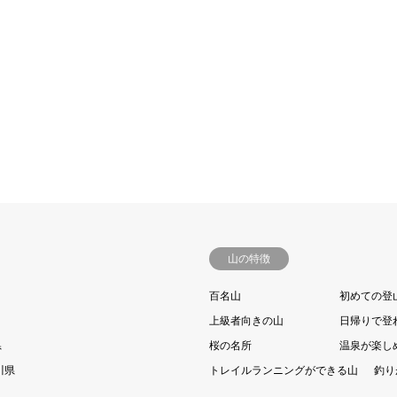
山の特徴
百名山
初めての登
上級者向きの山
日帰りで登
県
桜の名所
温泉が楽し
川県
トレイルランニングができる山
釣り