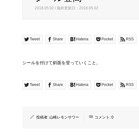
2018.05.02 / 最終更新日：2018.05.02
Tweet
Share
Hatena
Pocket
RSS
シールを付けて斜面を登っていくこと。
Tweet
Share
Hatena
Pocket
RSS
投稿者:
山崎レモンサワー
コメント:
0