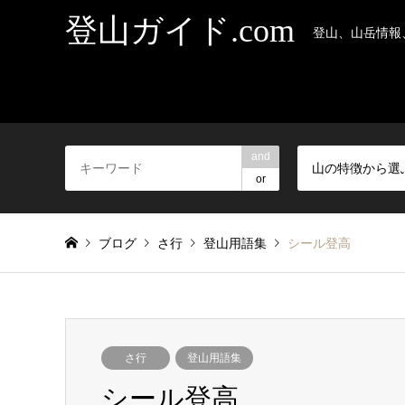
登山ガイド.com
登山、山岳情報
and
山の特徴から選
or
ブログ
さ行
登山用語集
シール登高
さ行
登山用語集
シール登高