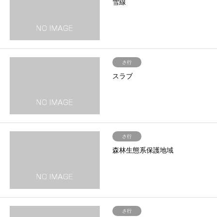
雪線
さ行
スラブ
さ行
森林生態系保護地域
さ行