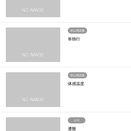
登山用語集
単独行
登山用語集
体感温度
さ行
遭難