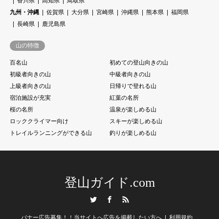
香川県
高知県
鳥取県
九州・沖縄
佐賀県
大分県
宮崎県
沖縄県
熊本県
福岡県
長崎県
鹿児島県
山の特徴
百名山
初めての登山向きの山
初級者向きの山
中級者向きの山
上級者向きの山
日帰りで登れる山
宿泊施設が充実
紅葉の名所
桜の名所
温泉が楽しめる山
ロッククライマー向け
スキーが楽しめる山
トレイルランニングができる山
釣りが楽しめる山
登山ガイド.com
Twitter
Facebook
RSS
バナー広告募集！！当サイトへ広告を掲載したい方へ
利用規約