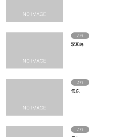
さ行
双耳峰
さ行
雪庇
さ行