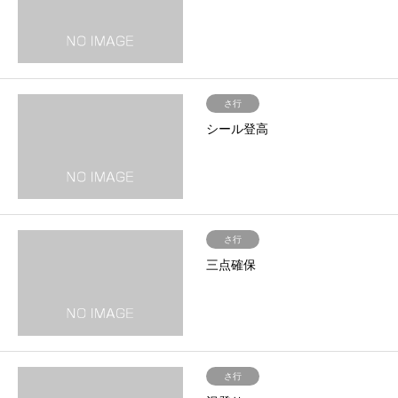
さ行
シール登高
さ行
三点確保
さ行