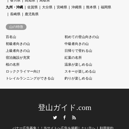
香川県
高知県
鳥取県
九州・沖縄
佐賀県
大分県
宮崎県
沖縄県
熊本県
福岡県
長崎県
鹿児島県
山の特徴
百名山
初めての登山向きの山
初級者向きの山
中級者向きの山
上級者向きの山
日帰りで登れる山
宿泊施設が充実
紅葉の名所
桜の名所
温泉が楽しめる山
ロッククライマー向け
スキーが楽しめる山
トレイルランニングができる山
釣りが楽しめる山
登山ガイド.com
Twitter
Facebook
RSS
バナー広告募集！！当サイトへ広告を掲載したい方へ
利用規約