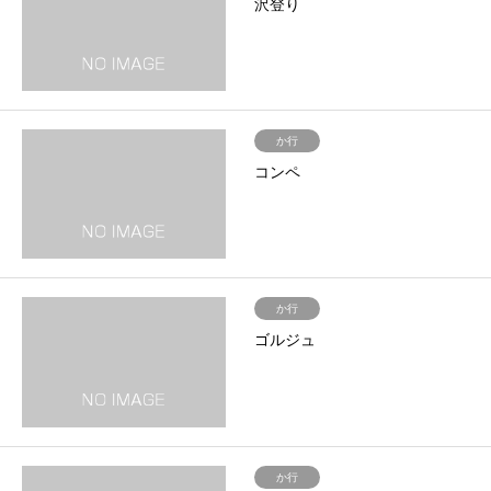
沢登り
か行
コンペ
か行
ゴルジュ
か行