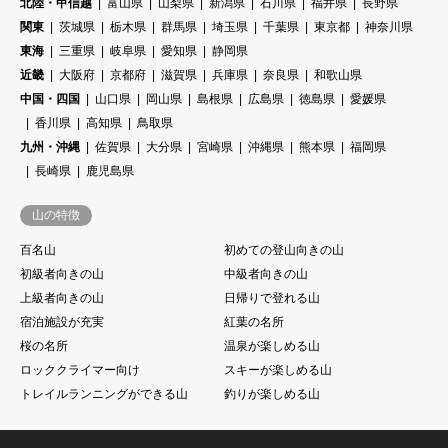
北陸・甲信越
富山県
山梨県
新潟県
石川県
福井県
長野県
関東
茨城県
栃木県
群馬県
埼玉県
千葉県
東京都
神奈川県
東海
三重県
岐阜県
愛知県
静岡県
近畿
大阪府
京都府
滋賀県
兵庫県
奈良県
和歌山県
中国・四国
山口県
岡山県
島根県
広島県
徳島県
愛媛県
香川県
高知県
鳥取県
九州・沖縄
佐賀県
大分県
宮崎県
沖縄県
熊本県
福岡県
長崎県
鹿児島県
山の特徴
百名山
初めての登山向きの山
初級者向きの山
中級者向きの山
上級者向きの山
日帰りで登れる山
宿泊施設が充実
紅葉の名所
桜の名所
温泉が楽しめる山
ロッククライマー向け
スキーが楽しめる山
トレイルランニングができる山
釣りが楽しめる山