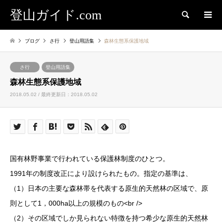
登山ガイド.com
検索
ブログ
さ行
登山用語集
森林生態系保護地域
さ行
登山用語集
森林生態系保護地域
2018.05.02 / 最終更新日：2018.05.02
国有林野事業で行われている保護林制度のひとつ。
1991年の制度改正により設けられたもの。指定の基準は、
（1）日本の主要な森林帯を代表する原生的天然林の区域で、原
則として1，000ha以上の規模のもの<br />
（2）その区域でしか見られない特徴を持つ希少な原生的天然林