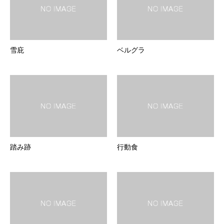
雪庇
ベルグラ
踏み跡
行動食