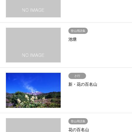
登山用語集
池塘
さ行
新・花の百名山
登山用語集
花の百名山