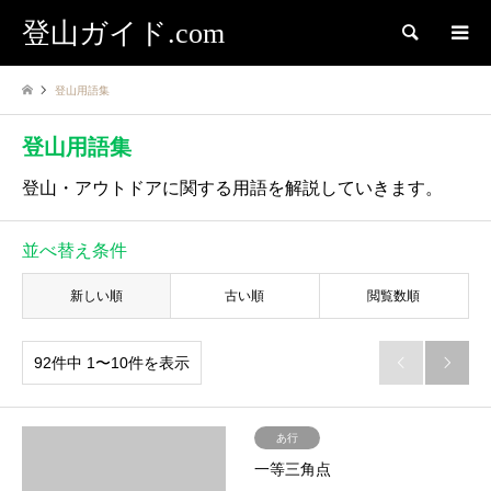
登山ガイド.com
検索
登山用語集
登山用語集
登山・アウトドアに関する用語を解説していきます。
並べ替え条件
新しい順
古い順
閲覧数順
92件中 1〜10件を表示


あ行
一等三角点