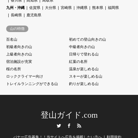
香川県
高知県
鳥取県
九州・沖縄
佐賀県
大分県
宮崎県
沖縄県
熊本県
福岡県
長崎県
鹿児島県
山の特徴
百名山
初めての登山向きの山
初級者向きの山
中級者向きの山
上級者向きの山
日帰りで登れる山
宿泊施設が充実
紅葉の名所
桜の名所
温泉が楽しめる山
ロッククライマー向け
スキーが楽しめる山
トレイルランニングができる山
釣りが楽しめる山
登山ガイド.com
Twitter
Facebook
RSS
バナー広告募集！！当サイトへ広告を掲載したい方へ
利用規約