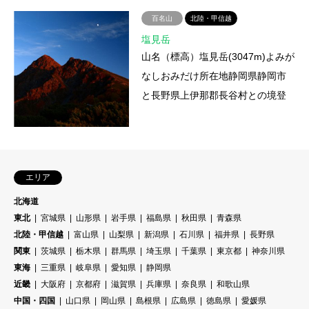
峡温泉－寸又左岸林道－光岳…
百名山
北陸・甲信越
塩見岳
山名（標高）塩見岳(3047m)よみが
なしおみだけ所在地静岡県静岡市
と長野県上伊那郡長谷村との境登
山ルート塩川－三伏峠－塩見小屋
－天狗岩－塩見岳登山にかか…
エリア
北海道
東北
宮城県
山形県
岩手県
福島県
秋田県
青森県
北陸・甲信越
富山県
山梨県
新潟県
石川県
福井県
長野県
関東
茨城県
栃木県
群馬県
埼玉県
千葉県
東京都
神奈川県
東海
三重県
岐阜県
愛知県
静岡県
近畿
大阪府
京都府
滋賀県
兵庫県
奈良県
和歌山県
中国・四国
山口県
岡山県
島根県
広島県
徳島県
愛媛県