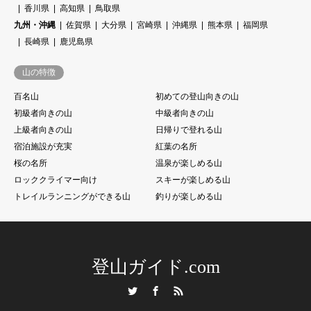
香川県
高知県
鳥取県
九州・沖縄
佐賀県
大分県
宮崎県
沖縄県
熊本県
福岡県
長崎県
鹿児島県
山の特徴
百名山
初めての登山向きの山
初級者向きの山
中級者向きの山
上級者向きの山
日帰りで登れる山
宿泊施設が充実
紅葉の名所
桜の名所
温泉が楽しめる山
ロッククライマー向け
スキーが楽しめる山
トレイルランニングができる山
釣りが楽しめる山
登山ガイド.com
Twitter
Facebook
RSS