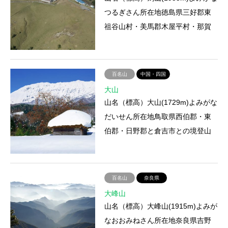
つるぎさん所在地徳島県三好郡東
祖谷山村・美馬郡木屋平村・那賀
郡木沢村との境登山ルート見ノ越
バス停－西島神社下－間者牢…
百名山
中国・四国
大山
山名（標高）大山(1729m)よみがな
だいせん所在地鳥取県西伯郡・東
伯郡・日野郡と倉吉市との境登山
ルート大山寺－6合目－大山登山に
かかる時間約2時間アクセス…
百名山
奈良県
大峰山
山名（標高）大峰山(1915m)よみが
なおおみねさん所在地奈良県吉野