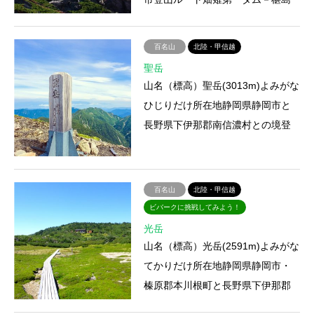
－蕨ノ段－千枚小屋－千枚岳－悪
沢岳登山にかかる時間11時間…
百名山
北陸・甲信越
聖岳
山名（標高）聖岳(3013m)よみがな
ひじりだけ所在地静岡県静岡市と
長野県下伊那郡南信濃村との境登
山ルート①畑薙第一ダム－椹島－
聖岳登山口－聖沢吊橋－聖平…
百名山
北陸・甲信越
ビバークに挑戦してみよう！
光岳
山名（標高）光岳(2591m)よみがな
てかりだけ所在地静岡県静岡市・
榛原郡本川根町と長野県下伊那郡
南信濃村との境登山ルート①寸又