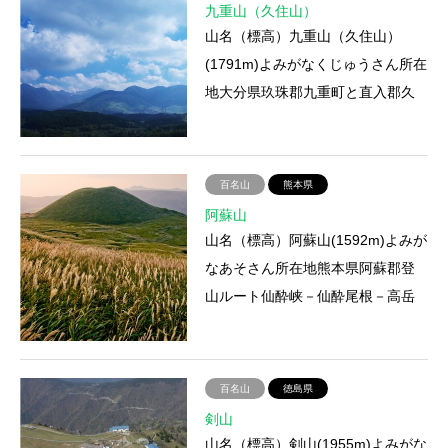
九重山（久住山）
山名（標高）九重山（久住山）
(1791m)よみがなくじゅうさん所在
地大分県玖珠郡九重町と直入郡久
住町の境登山ルート牧の戸登山口
－西千里－久住別－九重山（久…
百名山
熊本県
阿蘇山
山名（標高）阿蘇山(1592m)よみが
なあそさん所在地熊本県阿蘇郡登
山ルート仙酔峡－仙酔尾根－高岳
登山にかかる時間約2時間アクセス
電車：JR豊肥本線宮地駅か…
百名山
徳島県
剣山
山名（標高）剣山(1955m)よみがな