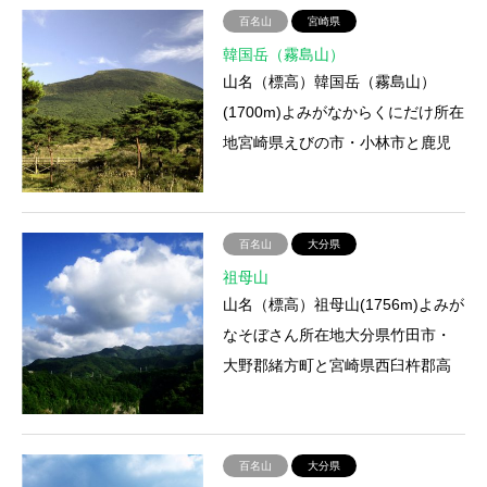
百名山
宮崎県
韓国岳（霧島山）
山名（標高）韓国岳（霧島山）
(1700m)よみがなからくにだけ所在
地宮崎県えびの市・小林市と鹿児
島県姶良郡牧園町・霧島町との境
登山ルートえびの高原－韓国岳…
百名山
大分県
祖母山
山名（標高）祖母山(1756m)よみが
なそぼさん所在地大分県竹田市・
大野郡緒方町と宮崎県西臼杵郡高
千穂町との境登山ルート①神原コ
ース 竹田市神原－5合目小屋…
百名山
大分県