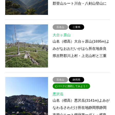
郡登山ルート川合－八剣山登山に
かかる時間約7時間アクセス電車・
バス：近鉄下市口駅から天…
百名山
三重県
大台ヶ原山
山名（標高）大台ヶ原山(1695m)よ
みがなおおだいがはら所在地奈良
県吉野郡川上村・上北山村と三重
県多気郡大台町との境登山ルート
大台ヶ原山山上駐車場－山頂…
百名山
静岡県
ビバークに挑戦してみよう！
悪沢岳
山名（標高）悪沢岳(3141m)よみが
なわるさわだけ所在地静岡県静岡
市登山ルート畑薙第一ダム－椹島