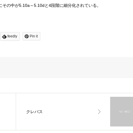
にその中が5.10a～5.10dと4段階に細分化されている。
feedly
Pin it
クレバス