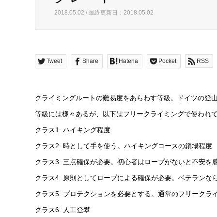
2018.05.02 / 最終更新日：2018.05.02
Tweet
Share
Hatena
Pocket
RSS
クライミングルートの難易度をあらわす等級。ドイツの登
等級には様々あるが、以下はフリークライミングで使われ
クラス1: ハイキング程度
クラス2: 時として手を使う。ハイキングコースの鎖場程度
クラス3: 三点確保が必要。初心者はロープがないと不安を
クラス4: 原則としてロープによる確保が必要。ベテランな
クラス5: プロテクションを必要とする。通常のフリークラ
クラス6: 人工登攀