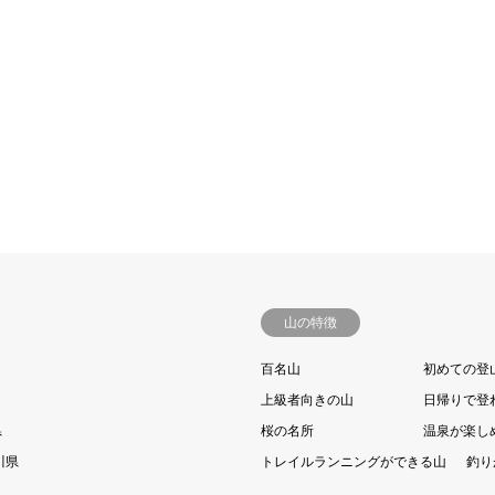
山の特徴
百名山
初めての登
上級者向きの山
日帰りで登
県
桜の名所
温泉が楽し
川県
トレイルランニングができる山
釣り