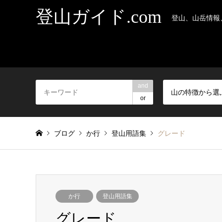
登山ガイド.com
登山、山岳情報
and
山の特徴から選
or
ブログ
か行
登山用語集
グレード
か行
登山用語集
グレード