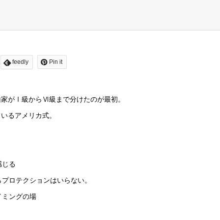
feedly
Pin it
山家がⅠ級からⅥ級まで分けたのが最初。
ているアメリカ式。
感じる
らプロテクションはいらない。
イミングの場