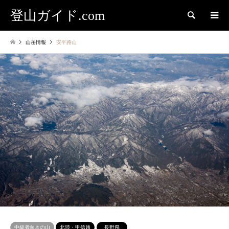
登山ガイド.com
検索
山岳情報
安平路山
中級者向きの山
北陸・甲信越
長野県