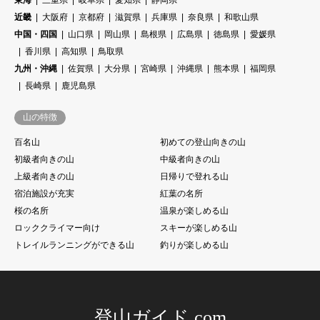
近畿
大阪府
京都府
滋賀県
兵庫県
奈良県
和歌山県
中国・四国
山口県
岡山県
島根県
広島県
徳島県
愛媛県
香川県
高知県
鳥取県
九州・沖縄
佐賀県
大分県
宮崎県
沖縄県
熊本県
福岡県
長崎県
鹿児島県
山の特徴
百名山
初めての登山向きの山
初級者向きの山
中級者向きの山
上級者向きの山
日帰りで登れる山
宿泊施設が充実
紅葉の名所
桜の名所
温泉が楽しめる山
ロッククライマー向け
スキーが楽しめる山
トレイルランニングができる山
釣りが楽しめる山
登山ガイド.com