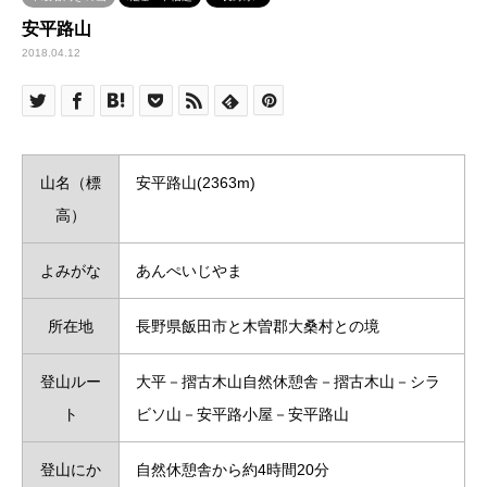
安平路山
2018.04.12
山名（標
安平路山(2363m)
高）
よみがな
あんぺいじやま
所在地
長野県飯田市と木曽郡大桑村との境
登山ルー
大平－摺古木山自然休憩舎－摺古木山－シラ
ト
ビソ山－安平路小屋－安平路山
登山にか
自然休憩舎から約4時間20分