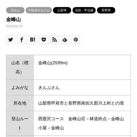
百名山
中級者向きの山
山梨県
北陸・甲信越
長野県
金峰山
2018.04.12
山名（標
金峰山(2599m)
高）
よみがな
きんぷさん
所在地
山梨県甲府市と長野県南佐久郡川上村との境
登山ルー
西股沢コース 金峰山荘－林道終点－金峰山
ト
小屋－金峰山