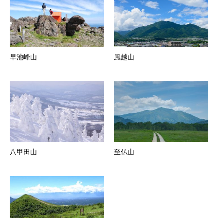
早池峰山
風越山
八甲田山
至仏山