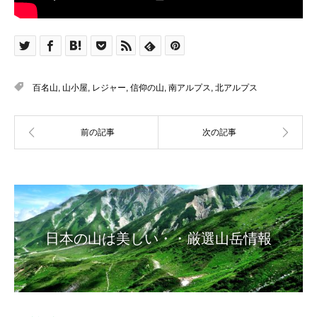
百名山
,
山小屋
,
レジャー
,
信仰の山
,
南アルプス
,
北アルプス
日本の山は美しい・・厳選山岳情報