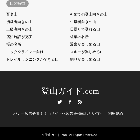
山の特徴
百名山
初めての登山向きの山
初級者向きの山
中級者向きの山
上級者向きの山
日帰りで登れる山
宿泊施設が充実
紅葉の名所
桜の名所
温泉が楽しめる山
ロッククライマー向け
スキーが楽しめる山
トレイルランニングができる山
釣りが楽しめる山
登山ガイド.com
Twitter
Facebook
RSS
バナー広告募集！！当サイトへ広告を掲載したい方へ
利用規約
©
登山ガイド.com
. All Rights Reserved.