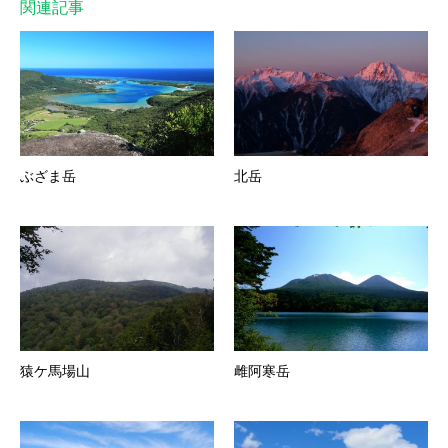
関連記事
ぶざま岳
北岳
猿ケ馬場山
雌阿寒岳