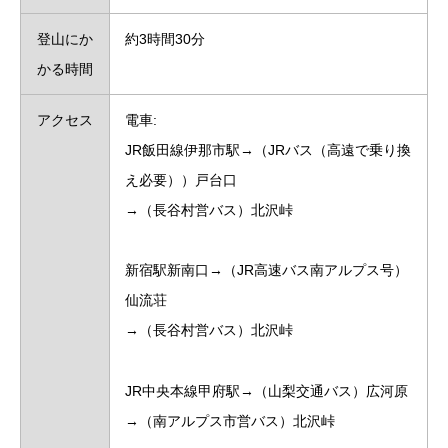
登山にか
約3時間30分
かる時間
アクセス
電車:
JR飯田線伊那市駅→（JRバス（高遠で乗り換
え必要））戸台口
→（長谷村営バス）北沢峠
新宿駅新南口→（JR高速バス南アルプス号）
仙流荘
→（長谷村営バス）北沢峠
JR中央本線甲府駅→（山梨交通バス）広河原
→（南アルプス市営バス）北沢峠