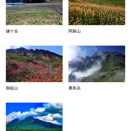
燧ケ岳
阿蘇山
御嶽山
農鳥岳