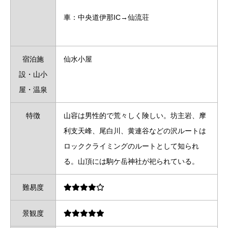
車：中央道伊那IC→仙流荘
宿泊施
仙水小屋
設・山小
屋・温泉
特徴
山容は男性的で荒々しく険しい。坊主岩、摩
利支天峰、尾白川、黄連谷などの沢ルートは
ロッククライミングのルートとして知られ
る。山頂には駒ケ岳神社が祀られている。
難易度
景観度