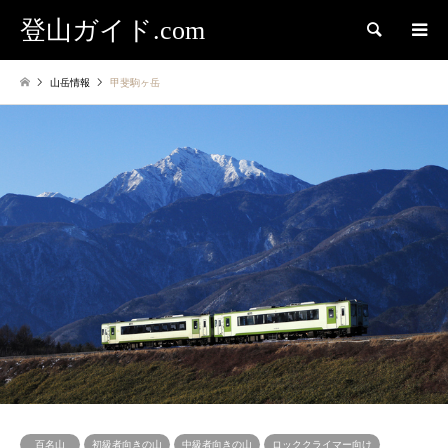
登山ガイド.com
検索
山岳情報
甲斐駒ヶ岳
百名山
初級者向きの山
中級者向きの山
ロッククライマー向け