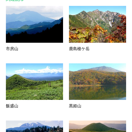
市房山
鹿島槍ケ岳
飯盛山
黒姫山