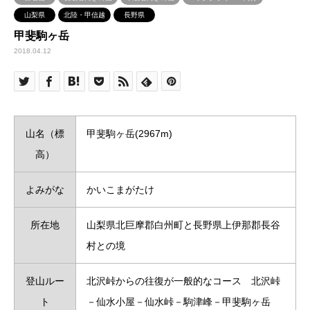
山梨県
北陸・甲信越
長野県
甲斐駒ヶ岳
2018.04.12
山名（標
甲斐駒ヶ岳(2967m)
高）
よみがな
かいこまがたけ
所在地
山梨県北巨摩郡白州町と長野県上伊那郡長谷
村との境
登山ルー
北沢峠からの往復が一般的なコース 北沢峠
ト
－仙水小屋－仙水峠－駒津峰－甲斐駒ヶ岳