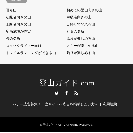
百名山
初めての登山向きの山
初級者向きの山
中級者向きの山
上級者向きの山
日帰りで登れる山
宿泊施設が充実
紅葉の名所
桜の名所
温泉が楽しめる山
ロッククライマー向け
スキーが楽しめる山
トレイルランニングができる山
釣りが楽しめる山
登山ガイド.com
Twitter
Facebook
RSS
バナー広告募集！！当サイトへ広告を掲載したい方へ
利用規約
©
登山ガイド.com
. All Rights Reserved.