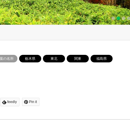
1
2
3
4
5
葉の名所
栃木県
東北
関東
福島県
feedly
Pin it