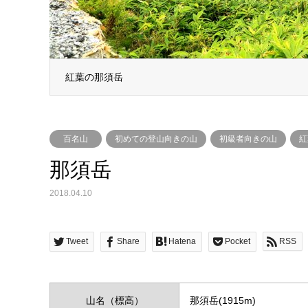
紅葉の那須岳
紅葉の那須岳
百名山
初めての登山向きの山
初級者向きの山
紅
那須岳
2018.04.10
Tweet
Share
Hatena
Pocket
RSS
山名（標高）
那須岳(1915m)