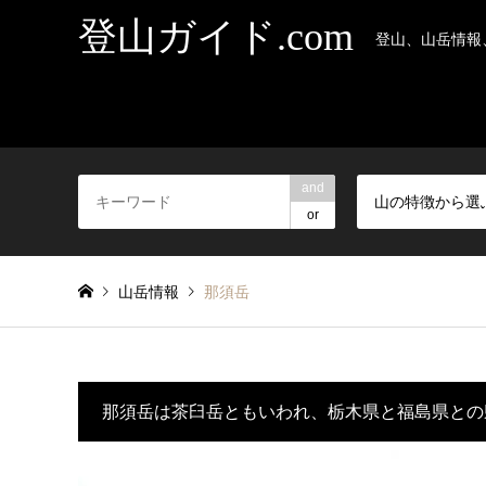
登山ガイド.com
登山、山岳情報
and
山の特徴から選
or
山岳情報
那須岳
那須岳は茶臼岳ともいわれ、栃木県と福島県との