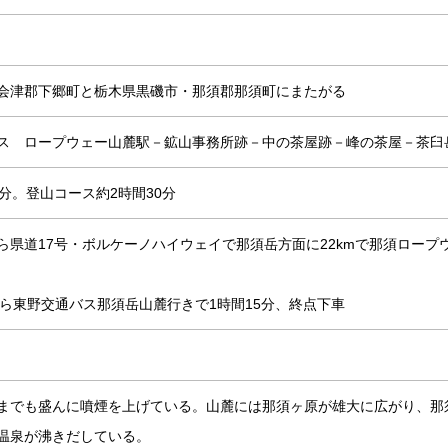
会津郡下郷町と栃木県黒磯市・那須郡那須町にまたがる
ス ロープウェー山麓駅－鉱山事務所跡－中の茶屋跡－峰の茶屋－茶臼
分。登山コース約2時間30分
ら県道17号・ボルケーノハイウェイで那須岳方面に22kmで那須ロープ
から東野交通バス那須岳山麓行きで1時間15分、終点下車
までも盛んに噴煙を上げている。山麓には那須ヶ原が雄大に広がり、那
温泉が沸きだしている。