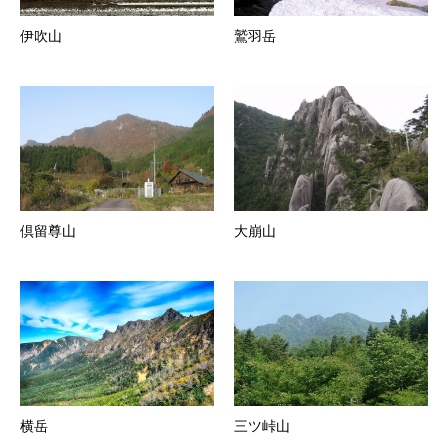
伊吹山
鷲羽岳
倶留尊山
大崩山
横岳
三ツ峠山