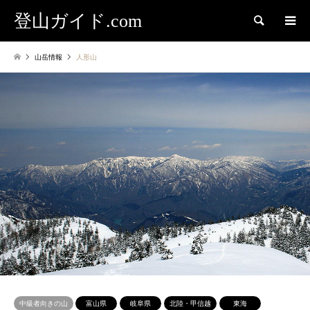
登山ガイド.com
検索
山岳情報
人形山
中級者向きの山
富山県
岐阜県
北陸・甲信越
東海