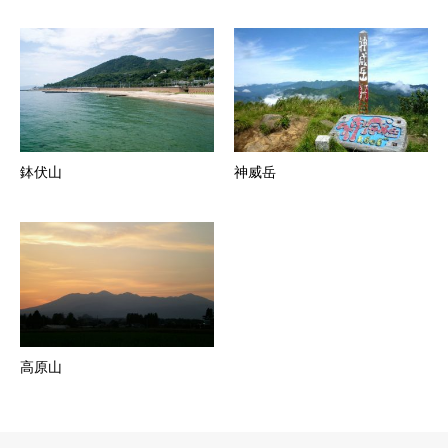
鉢伏山
神威岳
高原山