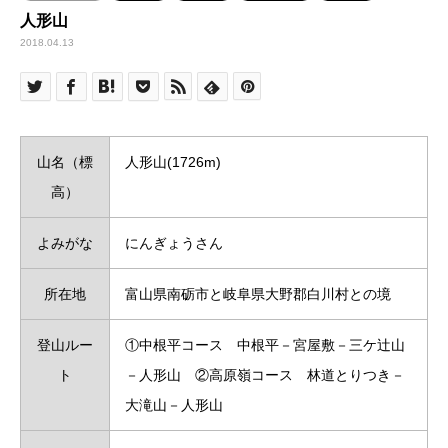
人形山
2018.04.13
山名（標
人形山(1726m)
高）
よみがな
にんぎょうさん
所在地
富山県南砺市と岐阜県大野郡白川村との境
登山ルー
①中根平コース 中根平－宮屋敷－三ケ辻山
ト
－人形山 ②高原嶺コース 林道とりつき－
大滝山－人形山