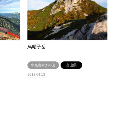
烏帽子岳
中級者向きの山
富山県
2018.04.13