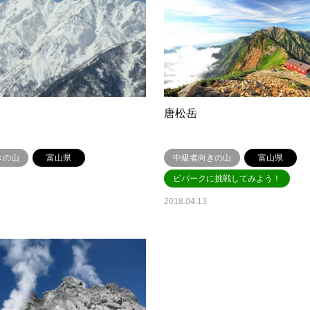
唐松岳
きの山
富山県
中級者向きの山
富山県
ビバークに挑戦してみよう！
2018.04.13