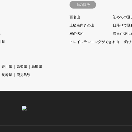
山の特徴
百名山
初めての登
上級者向きの山
日帰りで登
県
桜の名所
温泉が楽し
川県
トレイルランニングができる山
釣り
香川県
高知県
鳥取県
長崎県
鹿児島県