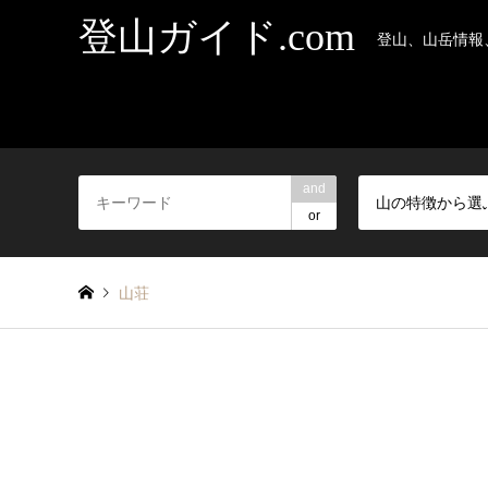
登山ガイド.com
登山、山岳情報
and
山の特徴から選
or
山荘