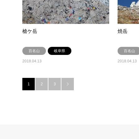
槍ケ岳
焼岳
百名山
岐阜県
百名山
2018.04.13
2018.04.13
1
2
3
