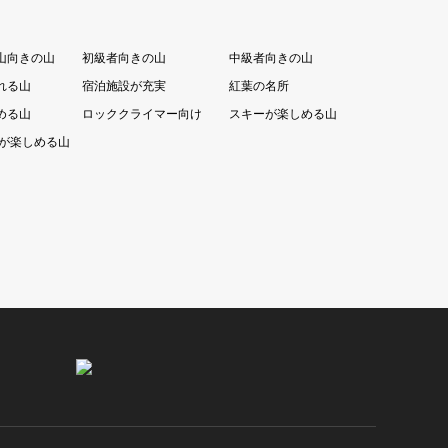
山向きの山
初級者向きの山
中級者向きの山
れる山
宿泊施設が充実
紅葉の名所
める山
ロッククライマー向け
スキーが楽しめる山
が楽しめる山