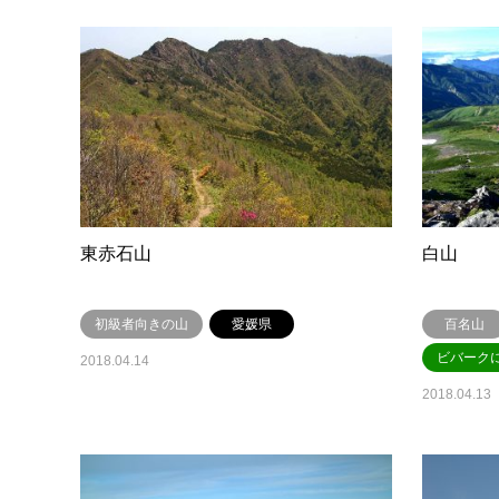
東赤石山
白山
初級者向きの山
愛媛県
百名山
ビバーク
2018.04.14
2018.04.13