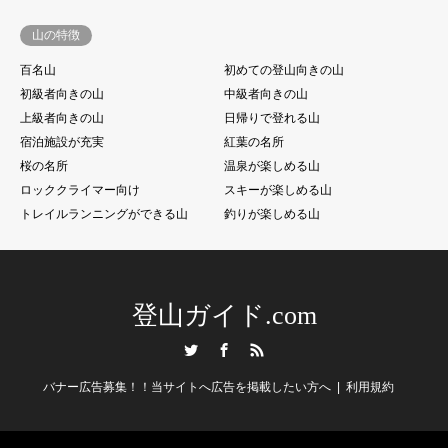
山の特徴
百名山
初めての登山向きの山
初級者向きの山
中級者向きの山
上級者向きの山
日帰りで登れる山
宿泊施設が充実
紅葉の名所
桜の名所
温泉が楽しめる山
ロッククライマー向け
スキーが楽しめる山
トレイルランニングができる山
釣りが楽しめる山
登山ガイド.com
Twitter
Facebook
RSS
バナー広告募集！！当サイトへ広告を掲載したい方へ
利用規約