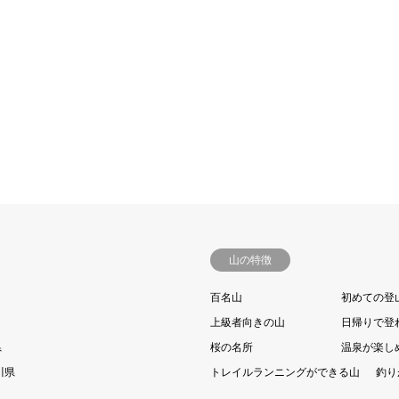
山の特徴
百名山
初めての登
上級者向きの山
日帰りで登
県
桜の名所
温泉が楽し
川県
トレイルランニングができる山
釣り