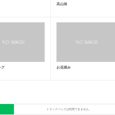
高山病
ング
お花摘み
トラックバックは利用できません。