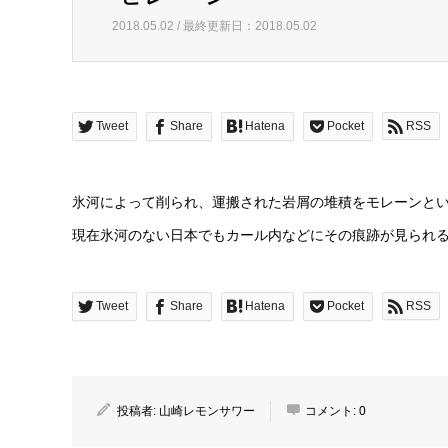
2018.05.02 / 最終更新日：2018.05.02
Tweet
Share
Hatena
Pocket
RSS
氷河によって削られ、運搬された岩屑の堆積をモレーンと
現在氷河のない日本でもカール内などにその痕跡が見られ
Tweet
Share
Hatena
Pocket
RSS
投稿者:
山崎レモンサワー
コメント:
0