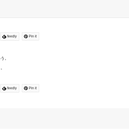
feedly
Pin it
いう。
る。
feedly
Pin it