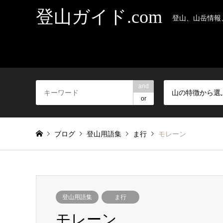
登山ガイド.com
登山、山岳情報
and
山の特徴から選
or
ブログ
登山用語集
ま行
モレーン
登山用語集
ま行
モレーン