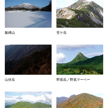
飯縄山
笠ケ岳
山伏岳
野底岳／野底マーペー