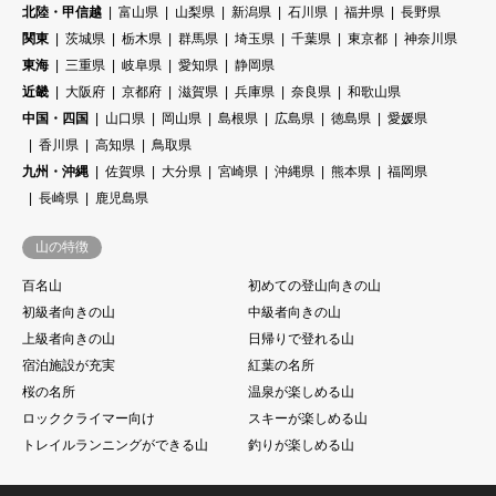
北陸・甲信越
富山県
山梨県
新潟県
石川県
福井県
長野県
関東
茨城県
栃木県
群馬県
埼玉県
千葉県
東京都
神奈川県
東海
三重県
岐阜県
愛知県
静岡県
近畿
大阪府
京都府
滋賀県
兵庫県
奈良県
和歌山県
中国・四国
山口県
岡山県
島根県
広島県
徳島県
愛媛県
香川県
高知県
鳥取県
九州・沖縄
佐賀県
大分県
宮崎県
沖縄県
熊本県
福岡県
長崎県
鹿児島県
山の特徴
百名山
初めての登山向きの山
初級者向きの山
中級者向きの山
上級者向きの山
日帰りで登れる山
宿泊施設が充実
紅葉の名所
桜の名所
温泉が楽しめる山
ロッククライマー向け
スキーが楽しめる山
トレイルランニングができる山
釣りが楽しめる山