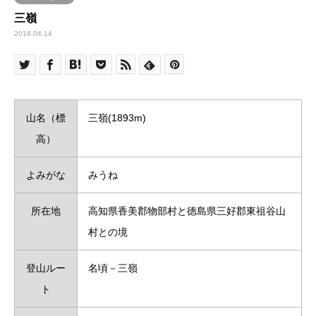
三嶺
2018.04.14
山名（標
三嶺(1893m)
高）
よみがな
みうね
所在地
高知県香美郡物部村と徳島県三好郡東祖谷山
村との境
登山ルー
名頃－三嶺
ト