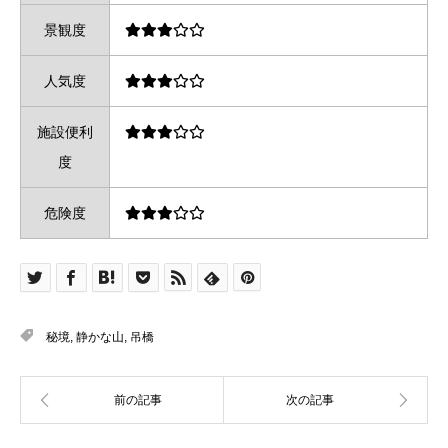
景観度
人気度
施設便利
度
危険度
秘境
,
静かな山
,
吊橋