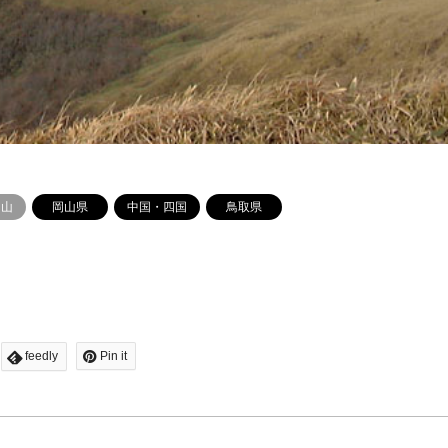
る山
岡山県
中国・四国
鳥取県
feedly
Pin it