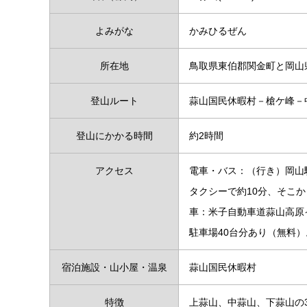
よみがな
かみひるぜん
所在地
鳥取県東伯郡関金町と岡山
登山ルート
蒜山国民休暇村－槍ケ峰－
登山にかかる時間
約2時間
アクセス
電車・バス：（行き）岡山
タクシーで約10分、そこ
車：米子自動車道蒜山高原イ
駐車場40台分あり（無料）
宿泊施設・山小屋・温泉
蒜山国民休暇村
特徴
上蒜山、中蒜山、下蒜山の