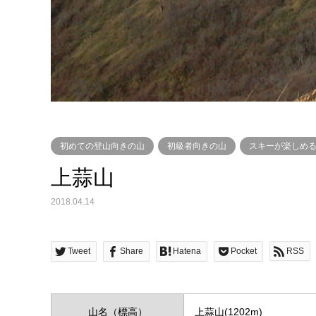
初めての登山向きの山
初級者向きの山
スキーが楽しめ
上蒜山
2018.04.14
Tweet
Share
Hatena
Pocket
RSS
山名（標高）
上蒜山(1202m)