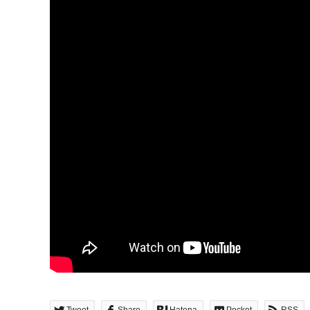
Tweet
Share
Hatena
Pocket
RSS