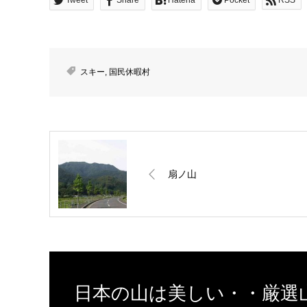
スキー
,
国民休暇村
扇ノ山
日本の山は美しい・・厳選