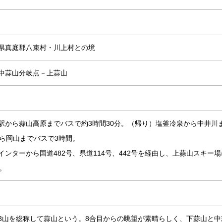
県真庭郡八束村・川上村との境
中蒜山分岐点－上蒜山
駅から蒜山高原までバスで約3時間30分。（帰り）塩釜冷泉から中井川
から岡山までバスで3時間。
ンターから国道482号、県道114号、442号を経由し、上蒜山スキー場
。
3山を総称して蒜山という。8合目からの眺望が素晴らしく、下蒜山と中