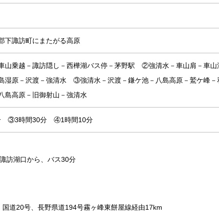
郡下諏訪町にまたがる高原
車山乗越－諏訪隠し－西樺湖バス停－茅野駅 ②強清水－車山肩－車山
島湿原－沢渡－強清水 ③強清水－沢渡－鎌ケ池－八島高原－鷲ケ峰－
八島高原－旧御射山－強清水
分 ③3時間30分 ④1時間10分
諏訪湖口から、バス30分
、国道20号、長野県道194号霧ヶ峰東餅屋線経由17km