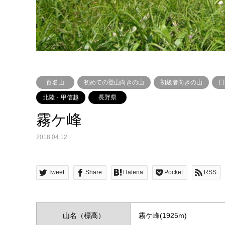
百名山
初めての登山向きの山
初級者向きの山
日
北陸・甲信越
長野県
霧ケ峰
2018.04.12
Tweet
Share
Hatena
Pocket
RSS
山名（標高）
霧ケ峰(1925m)