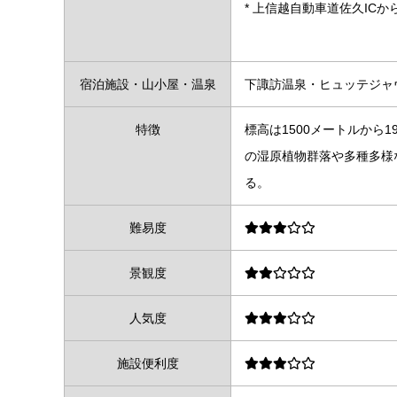
* 上信越自動車道佐久IC
宿泊施設・山小屋・温泉
下諏訪温泉・ヒュッテジャ
特徴
標高は1500メートルから
の湿原植物群落や多種多様
る。
難易度
景観度
人気度
施設便利度