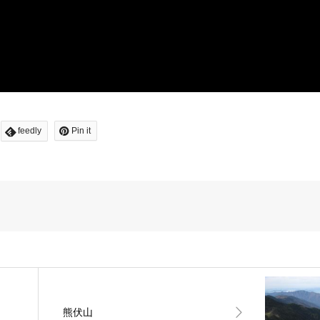
feedly
Pin it
熊伏山