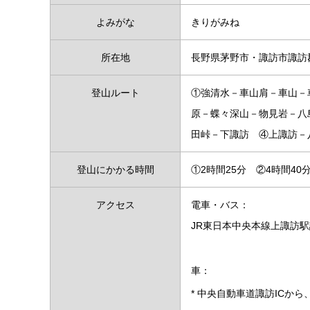
よみがな
きりがみね
所在地
長野県茅野市・諏訪市諏訪
登山ルート
①強清水－車山肩－車山－
原－蝶々深山－物見岩－八
田峠－下諏訪 ④上諏訪－
登山にかかる時間
①2時間25分 ②4時間40
アクセス
電車・バス：
JR東日本中央本線上諏訪駅
車：
* 中央自動車道諏訪ICから