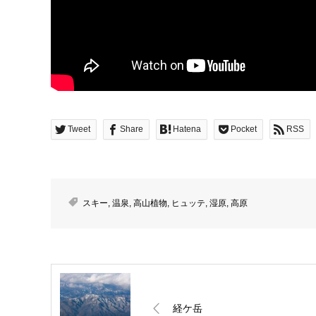
Tweet
Share
Hatena
Pocket
RSS
スキー
,
温泉
,
高山植物
,
ヒュッテ
,
湿原
,
高原
経ケ岳