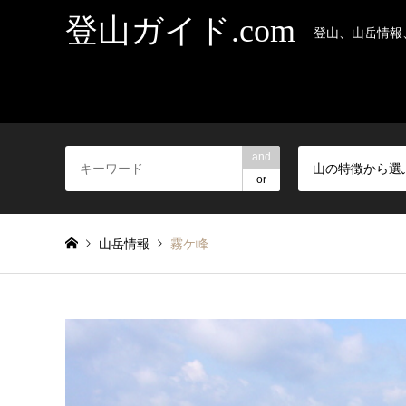
登山ガイド.com
登山、山岳情報
and
山の特徴から選
or
山岳情報
霧ケ峰