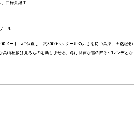
から、白樺湖経由
ヴェル
1900メートルに位置し、約3000ヘクタールの広さを持つ高原。天然記念
な高山植物は見るものを楽しませる。冬は良質な雪の降るゲレンデとな